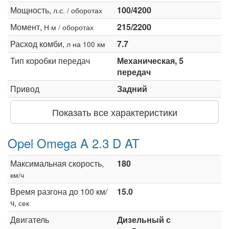
Мощность,
100/4200
л.с. / оборотах
Момент,
215/2200
Н·м / оборотах
Расход комби,
7.7
л на 100 км
Тип коробки передач
Механическая, 5
передач
Привод
Задний
Показать все характеристики
Opel Omega A 2.3 D AT
Максимальная скорость,
180
км/ч
Время разгона до 100 км/
15.0
ч,
сек
Двигатель
Дизельный с