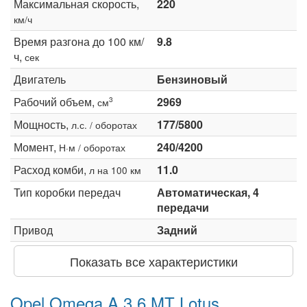
Максимальная скорость,
220
км/ч
Время разгона до 100 км/
9.8
ч,
сек
Двигатель
Бензиновый
Рабочий объем,
2969
3
см
Мощность,
177/5800
л.с. / оборотах
Момент,
240/4200
Н·м / оборотах
Расход комби,
11.0
л на 100 км
Тип коробки передач
Автоматическая, 4
передачи
Привод
Задний
Показать все характеристики
Opel Omega A 3.6 MT Lotus