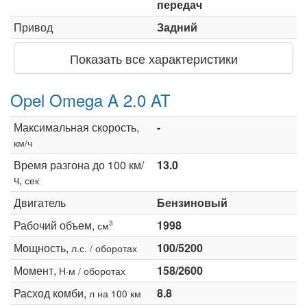
передач
Привод
Задний
Показать все характеристики
Opel Omega A 2.0 AT
Максимальная скорость,
-
км/ч
Время разгона до 100 км/
13.0
ч,
сек
Двигатель
Бензиновый
Рабочий объем,
1998
3
см
Мощность,
100/5200
л.с. / оборотах
Момент,
158/2600
Н·м / оборотах
Расход комби,
8.8
л на 100 км