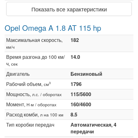
Показать все характеристики
Opel Omega A 1.8 AT 115 hp
Максимальная скорость,
182
км/ч
Время разгона до 100 км/
14.0
ч,
сек
Двигатель
Бензиновый
Рабочий объем,
1796
3
см
Мощность,
115/5600
л.с. / оборотах
Момент,
160/4600
Н·м / оборотах
Расход комби,
8.5
л на 100 км
Тип коробки передач
Автоматическая, 4
передачи