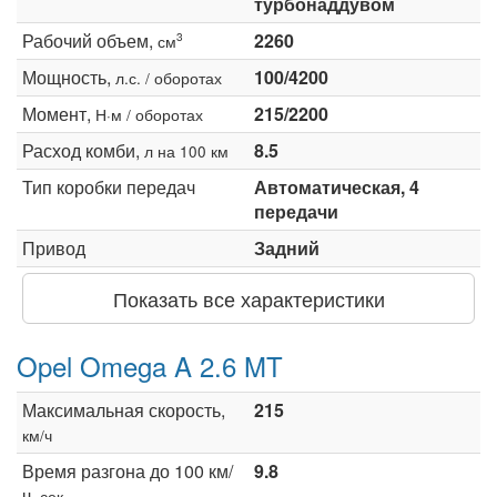
турбонаддувом
Рабочий объем,
2260
3
см
Мощность,
100/4200
л.с. / оборотах
Момент,
215/2200
Н·м / оборотах
Расход комби,
8.5
л на 100 км
Тип коробки передач
Автоматическая, 4
передачи
Привод
Задний
Показать все характеристики
Opel Omega A 2.6 MT
Максимальная скорость,
215
км/ч
Время разгона до 100 км/
9.8
ч,
сек