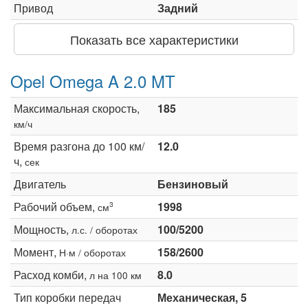
Привод
Задний
Показать все характеристики
Opel Omega A 2.0 MT
Максимальная скорость,
185
км/ч
Время разгона до 100 км/
12.0
ч,
сек
Двигатель
Бензиновый
Рабочий объем,
1998
3
см
Мощность,
100/5200
л.с. / оборотах
Момент,
158/2600
Н·м / оборотах
Расход комби,
8.0
л на 100 км
Тип коробки передач
Механическая, 5