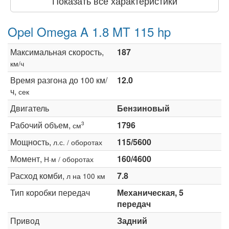
Показать все характеристики
Opel Omega A 1.8 MT 115 hp
Максимальная скорость,
187
км/ч
Время разгона до 100 км/
12.0
ч,
сек
Двигатель
Бензиновый
Рабочий объем,
1796
3
см
Мощность,
115/5600
л.с. / оборотах
Момент,
160/4600
Н·м / оборотах
Расход комби,
7.8
л на 100 км
Тип коробки передач
Механическая, 5
передач
Привод
Задний