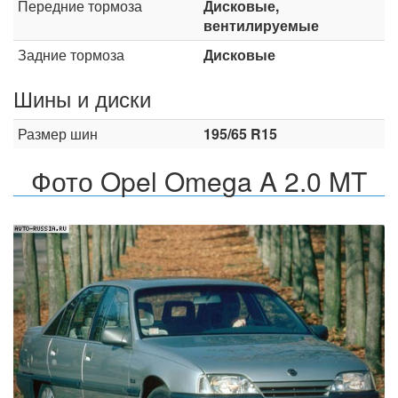
Передние тормоза
Дисковые,
вентилируемые
Задние тормоза
Дисковые
Шины и диски
Размер шин
195/65 R15
Фото Opel Omega A 2.0 MT
Назад
Впер