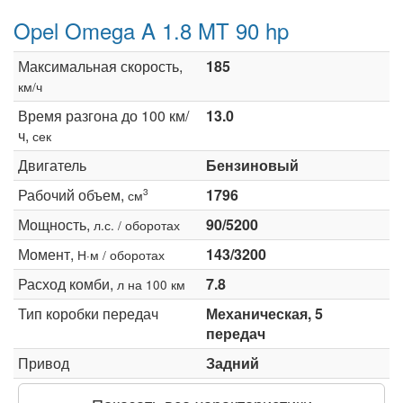
Opel Omega A 1.8 MT 90 hp
Максимальная скорость,
185
км/ч
Время разгона до 100 км/
13.0
ч,
сек
Двигатель
Бензиновый
Рабочий объем,
1796
3
см
Мощность,
90/5200
л.с. / оборотах
Момент,
143/3200
Н·м / оборотах
Расход комби,
7.8
л на 100 км
Тип коробки передач
Механическая, 5
передач
Привод
Задний