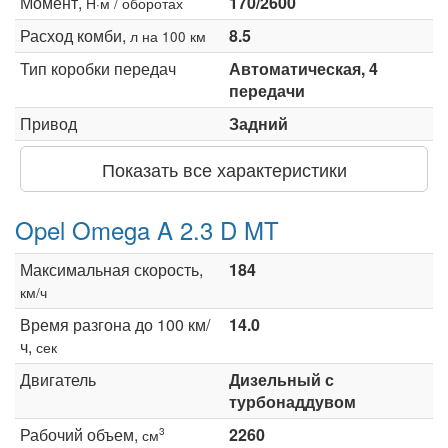
Момент,
170/2600
Н·м / оборотах
Расход комби,
8.5
л на 100 км
Тип коробки передач
Автоматическая, 4
передачи
Привод
Задний
Показать все характеристики
Opel Omega A 2.3 D MT
Максимальная скорость,
184
км/ч
Время разгона до 100 км/
14.0
ч,
сек
Двигатель
Дизельный с
турбонаддувом
Рабочий объем,
2260
3
см