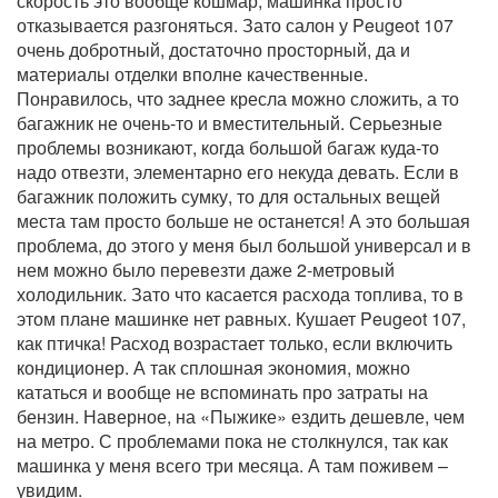
скорость это вообще кошмар, машинка просто
отказывается разгоняться. Зато салон у Peugeot 107
очень добротный, достаточно просторный, да и
материалы отделки вполне качественные.
Понравилось, что заднее кресла можно сложить, а то
багажник не очень-то и вместительный. Серьезные
проблемы возникают, когда большой багаж куда-то
надо отвезти, элементарно его некуда девать. Если в
багажник положить сумку, то для остальных вещей
места там просто больше не останется! А это большая
проблема, до этого у меня был большой универсал и в
нем можно было перевезти даже 2-метровый
холодильник. Зато что касается расхода топлива, то в
этом плане машинке нет равных. Кушает Peugeot 107,
как птичка! Расход возрастает только, если включить
кондиционер. А так сплошная экономия, можно
кататься и вообще не вспоминать про затраты на
бензин. Наверное, на «Пыжике» ездить дешевле, чем
на метро. С проблемами пока не столкнулся, так как
машинка у меня всего три месяца. А там поживем –
увидим.