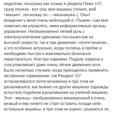
недолгим, поскольку как только я увидела Пежо 107,
сразу поняла - вот она, моя машина (точнее, мой
«машин», поскольку он – «мальчишка»). Опыт
вождения у меня очень небольшой и «Пыжик» сам мне
помогает им управлять, имея информативные органы
управления. Необыкновенно лёгкий руль с
электроусилителем одинаково послушен как на
высокой скорости, так и при движении «почти пешком»,
а это особенно актуально, когда ползёшь в пробке и
необходимо быстро и максимально безопасно
перестроиться. Или при парковке. Педали тормоза и
газа улавливают даже очень лёгкие движения ноги.
Было несколько случаев, когда приходилось применять
экстренное торможение, так Peugeot 107
останавливался почти мгновенно и при этом не
раскачивался, как бывает на других машинах (однажды
испытала подобное раскачивание на учебной машине).
Этот «малыш» необыкновенно маневренный и очень
резвый и ему ничего не стоит оставить позади себя
остальные машины, и при этом не важно, срывается ли