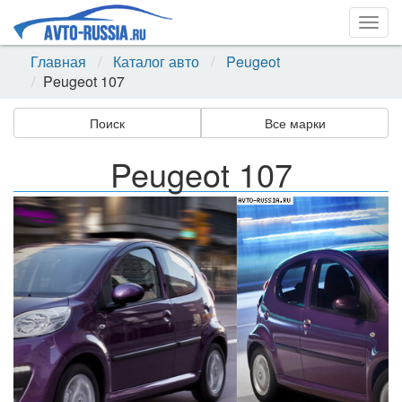
Togg
navig
Главная
Каталог авто
Peugeot
Peugeot 107
Поиск
Все марки
Peugeot 107
Назад
Впер