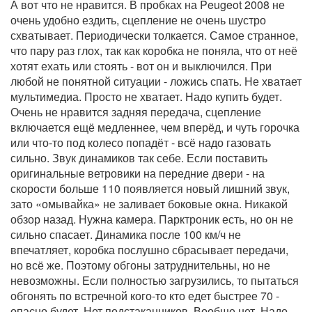
А вот что не нравится. В пробках на Peugeot 2008 не
очень удобно ездить, сцепление не очень шустро
схватывает. Периодически толкается. Самое странное,
что пару раз глох, так как коробка не поняла, что от неё
хотят ехать или стоять - вот он и выключился. При
любой не понятной ситуации - ложись спать. Не хватает
мультимедиа. Просто не хватает. Надо купить будет.
Очень не нравится задняя передача, сцепление
включается ещё медленнее, чем вперёд, и чуть горочка
или что-то под колесо попадёт - всё надо газовать
сильно. Звук динамиков так себе. Если поставить
оригинальные ветровики на передние двери - на
скорости больше 110 появляется новый лишний звук,
зато «омывайка» не заливает боковые окна. Никакой
обзор назад. Нужна камера. Парктроник есть, но он не
сильно спасает. Динамика после 100 км/ч не
впечатляет, коробка послушно сбрасывает передачи,
но всё же. Поэтому обгоны затруднительны, но не
невозможны. Если полностью загрузились, то пытаться
обгонять по встречной кого-то кто едет быстрее 70 -
опасно будет. Нет подстаканников. Вообще нет. Надо