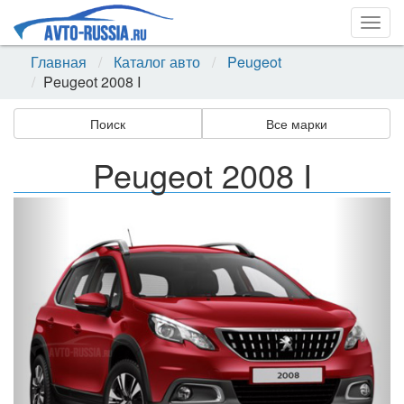
Togg
navig
Главная
Каталог авто
Peugeot
Peugeot 2008 I
Поиск
Все марки
Peugeot 2008 I
Назад
Впер