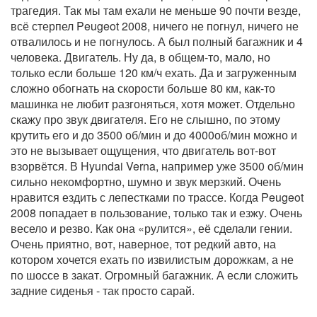
трагедия. Так мы там ехали не меньше 90 почти везде,
всё стерпел Peugeot 2008, ничего не погнул, ничего не
отвалилось и не погнулось. А был полный багажник и 4
человека. Двигатель. Ну да, в общем-то, мало, но
только если больше 120 км/ч ехать. Да и загруженным
сложно обогнать на скорости больше 80 км, как-то
машинка не любит разгоняться, хотя может. Отдельно
скажу про звук двигателя. Его не слышно, по этому
крутить его и до 3500 об/мин и до 4000об/мин можно и
это не вызывает ощущения, что двигатель вот-вот
взорвётся. В Hyundai Verna, например уже 3500 об/мин
сильно некомфортно, шумно и звук мерзкий. Очень
нравится ездить с лепестками по трассе. Когда Peugeot
2008 попадает в пользование, только так и езжу. Очень
весело и резво. Как она «рулится», её сделали гении.
Очень приятно, вот, наверное, тот редкий авто, на
котором хочется ехать по извилистым дорожкам, а не
по шоссе в закат. Огромный багажник. А если сложить
задние сиденья - так просто сарай.