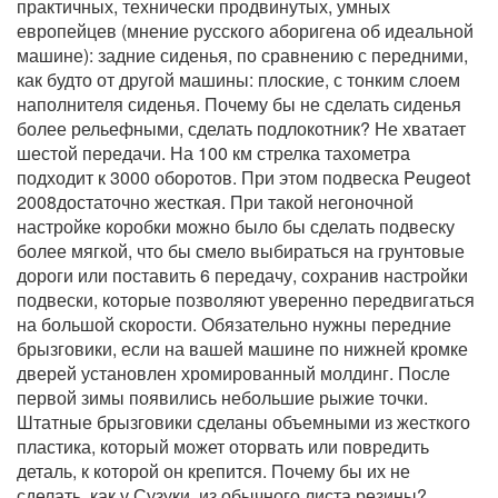
практичных, технически продвинутых, умных
европейцев (мнение русского аборигена об идеальной
машине): задние сиденья, по сравнению с передними,
как будто от другой машины: плоские, с тонким слоем
наполнителя сиденья. Почему бы не сделать сиденья
более рельефными, сделать подлокотник? Не хватает
шестой передачи. На 100 км стрелка тахометра
подходит к 3000 оборотов. При этом подвеска Peugeot
2008достаточно жесткая. При такой негоночной
настройке коробки можно было бы сделать подвеску
более мягкой, что бы смело выбираться на грунтовые
дороги или поставить 6 передачу, сохранив настройки
подвески, которые позволяют уверенно передвигаться
на большой скорости. Обязательно нужны передние
брызговики, если на вашей машине по нижней кромке
дверей установлен хромированный молдинг. После
первой зимы появились небольшие рыжие точки.
Штатные брызговики сделаны объемными из жесткого
пластика, который может оторвать или повредить
деталь, к которой он крепится. Почему бы их не
сделать, как у Сузуки, из обычного листа резины?