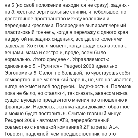
на 5 (но своё положение находится не сразу), задних -
на 3: жесткие вертикальные спинки, и небольшое, но
достаточное пространство между коленями и
передними креслами. Посередине выпирает черный
пластиковый тоннель, когда я перелажу с одного края
на другой на задних сиденьях, всегда его коленями
задеваю. Хотя был момент, когда сзади ехала жена с
вещами, мама и сестра и, вроде, всем было
нормально. Итого среднее 4. Управляемость:
однозначно 5. «Рулится» Peugeot 2008 идеально.
Эргономика 5. Салон не большой, но чувствуешь себя
комфортно, я не маленький парень, но, что называется,
нигде не жмёт и всё под рукой. Надежность 4. Поломок
пока не было, но ставлю 4, так сказать, авансом из-за
существующего предвзятого мнения по отношению к
французам. Надеюсь, эксплуатация докажет обратное
и можно будет поставить 5. Считаю главный минус
Peugeot 2008 - автомат AT8, переработанный
совместно с немецкой компанией ZF агрегат AL4.
Говорят, надежней, чем предшественник, но это