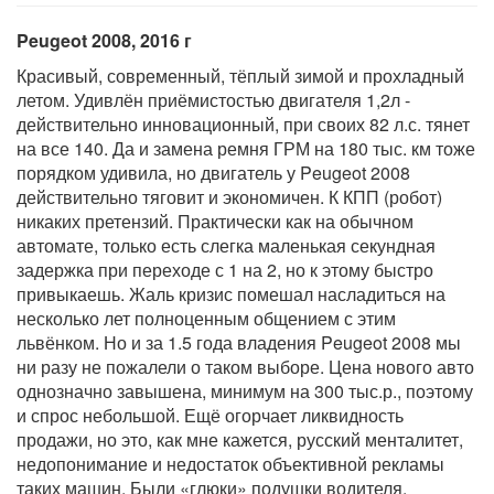
Peugeot 2008, 2016 г
Красивый, современный, тёплый зимой и прохладный
летом. Удивлён приёмистостью двигателя 1,2л -
действительно инновационный, при своих 82 л.с. тянет
на все 140. Да и замена ремня ГРМ на 180 тыс. км тоже
порядком удивила, но двигатель у Peugeot 2008
действительно тяговит и экономичен. К КПП (робот)
никаких претензий. Практически как на обычном
автомате, только есть слегка маленькая секундная
задержка при переходе с 1 на 2, но к этому быстро
привыкаешь. Жаль кризис помешал насладиться на
несколько лет полноценным общением с этим
львёнком. Но и за 1.5 года владения Peugeot 2008 мы
ни разу не пожалели о таком выборе. Цена нового авто
однозначно завышена, минимум на 300 тыс.р., поэтому
и спрос небольшой. Ещё огорчает ликвидность
продажи, но это, как мне кажется, русский менталитет,
недопонимание и недостаток объективной рекламы
таких машин. Были «глюки» подушки водителя,