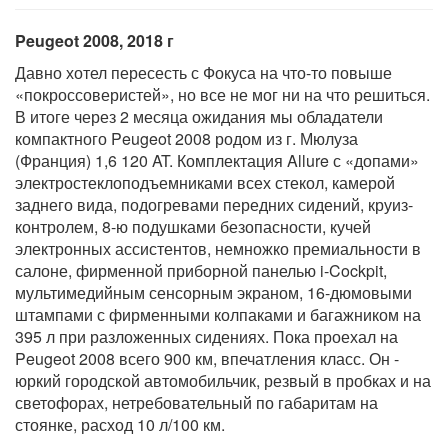
Peugeot 2008, 2018 г
Давно хотел пересесть с Фокуса на что-то повыше
«покроссоверистей», но все не мог ни на что решиться.
В итоге через 2 месяца ожидания мы обладатели
компактного Peugeot 2008 родом из г. Мюлуза
(Франция) 1,6 120 AT. Комплектация Allure с «допами»
электростеклоподъемниками всех стекол, камерой
заднего вида, подогревами передних сидений, круиз-
контролем, 8-ю подушками безопасности, кучей
электронных ассистентов, немножко премиальности в
салоне, фирменной приборной панелью i-Cockpit,
мультимедийным сенсорным экраном, 16-дюмовыми
штампами с фирменными колпаками и багажником на
395 л при разложенных сидениях. Пока проехал на
Peugeot 2008 всего 900 км, впечатления класс. Он -
юркий городской автомобильчик, резвый в пробках и на
светофорах, нетребовательный по габаритам на
стоянке, расход 10 л/100 км.