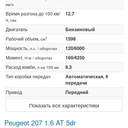
км/ч
Время разгона до 100 км/
12.7
ч,
сек
Двигатель
Бензиновый
Рабочий объем,
1598
3
см
Мощность,
120/6000
л.с. / оборотах
Момент,
160/4250
Н·м / оборотах
Расход комби,
6.3
л на 100 км
Тип коробки передач
Автоматическая, 4
передачи
Привод
Передний
Показать все характеристики
Peugeot 207 1.6 AT 5dr