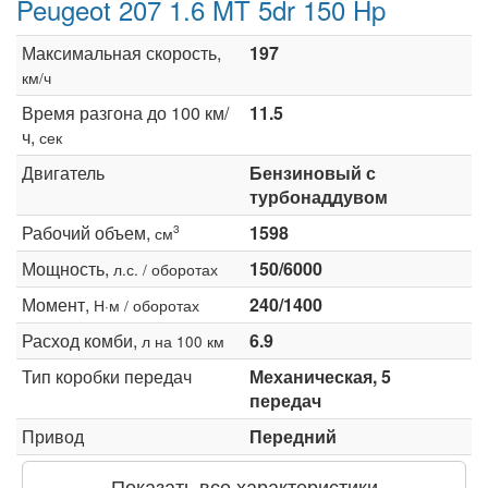
Peugeot 207 1.6 MT 5dr 150 Hp
Максимальная скорость,
197
км/ч
Время разгона до 100 км/
11.5
ч,
сек
Двигатель
Бензиновый с
турбонаддувом
Рабочий объем,
1598
3
см
Мощность,
150/6000
л.с. / оборотах
Момент,
240/1400
Н·м / оборотах
Расход комби,
6.9
л на 100 км
Тип коробки передач
Механическая, 5
передач
Привод
Передний
Показать все характеристики