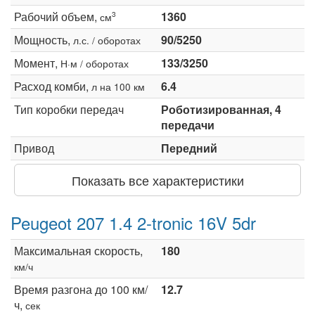
Рабочий объем,
1360
3
см
Мощность,
90/5250
л.с. / оборотах
Момент,
133/3250
Н·м / оборотах
Расход комби,
6.4
л на 100 км
Тип коробки передач
Роботизированная, 4
передачи
Привод
Передний
Показать все характеристики
Peugeot 207 1.4 2-tronic 16V 5dr
Максимальная скорость,
180
км/ч
Время разгона до 100 км/
12.7
ч,
сек