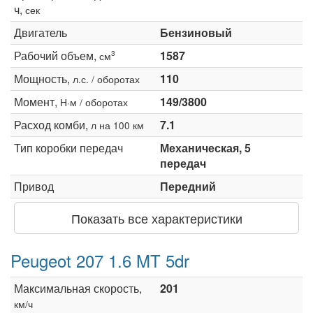
ч,
сек
Двигатель
Бензиновый
Рабочий объем,
1587
3
см
Мощность,
110
л.с. / оборотах
Момент,
149/3800
Н·м / оборотах
Расход комби,
7.1
л на 100 км
Тип коробки передач
Механическая, 5
передач
Привод
Передний
Показать все характеристики
Peugeot 207 1.6 MT 5dr
Максимальная скорость,
201
км/ч