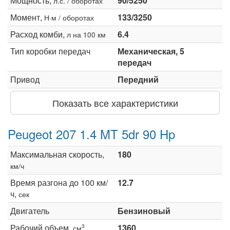
Мощность,
90/5250
л.с. / оборотах
Момент,
133/3250
Н·м / оборотах
Расход комби,
6.4
л на 100 км
Тип коробки передач
Механическая, 5
передач
Привод
Передний
Показать все характеристики
Peugeot 207 1.4 MT 5dr 90 Hp
Максимальная скорость,
180
км/ч
Время разгона до 100 км/
12.7
ч,
сек
Двигатель
Бензиновый
Рабочий объем,
1360
3
см