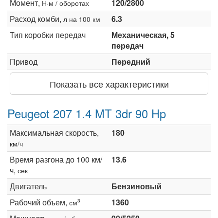
Момент,
120/2800
Н·м / оборотах
Расход комби,
6.3
л на 100 км
Тип коробки передач
Механическая, 5
передач
Привод
Передний
Показать все характеристики
Peugeot 207 1.4 MT 3dr 90 Hp
Максимальная скорость,
180
км/ч
Время разгона до 100 км/
13.6
ч,
сек
Двигатель
Бензиновый
Рабочий объем,
1360
3
см