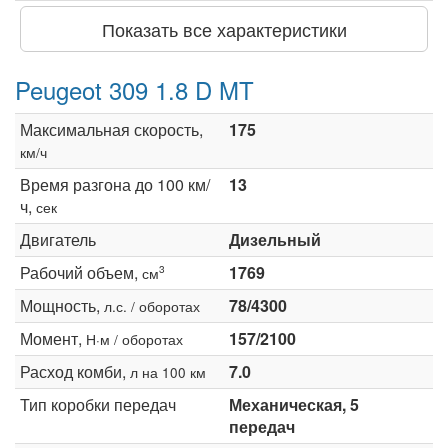
Показать все характеристики
Peugeot 309 1.8 D MT
Максимальная скорость,
175
км/ч
Время разгона до 100 км/
13
ч,
сек
Двигатель
Дизельный
Рабочий объем,
1769
3
см
Мощность,
78/4300
л.с. / оборотах
Момент,
157/2100
Н·м / оборотах
Расход комби,
7.0
л на 100 км
Тип коробки передач
Механическая, 5
передач