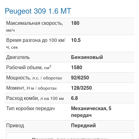
Peugeot 309 1.6 MT
Максимальная скорость,
180
км/ч
Время разгона до 100 км/
10.5
ч,
сек
Двигатель
Бензиновый
Рабочий объем,
1580
3
см
Мощность,
92/6250
л.с. / оборотах
Момент,
128/3250
Н·м / оборотах
Расход комби,
6.8
л на 100 км
Тип коробки передач
Механическая, 5
передач
Привод
Передний