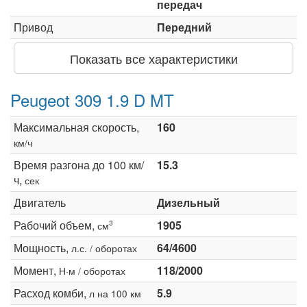
передач
Привод
Передний
Показать все характеристики
Peugeot 309 1.9 D MT
Максимальная скорость,
160
км/ч
Время разгона до 100 км/
15.3
ч,
сек
Двигатель
Дизельный
Рабочий объем,
1905
3
см
Мощность,
64/4600
л.с. / оборотах
Момент,
118/2000
Н·м / оборотах
Расход комби,
5.9
л на 100 км