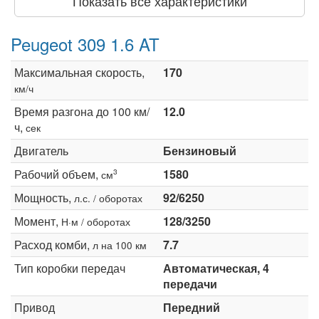
Показать все характеристики
Peugeot 309 1.6 AT
Максимальная скорость,
170
км/ч
Время разгона до 100 км/
12.0
ч,
сек
Двигатель
Бензиновый
Рабочий объем,
1580
3
см
Мощность,
92/6250
л.с. / оборотах
Момент,
128/3250
Н·м / оборотах
Расход комби,
7.7
л на 100 км
Тип коробки передач
Автоматическая, 4
передачи
Привод
Передний