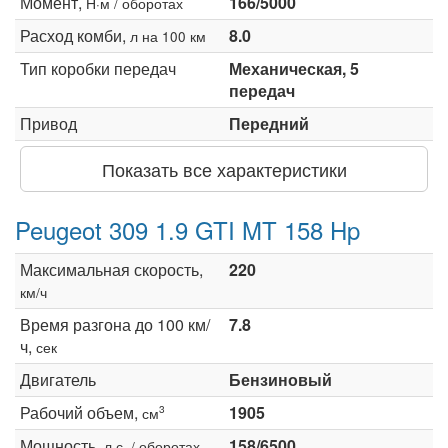
Момент,
166/5000
Н·м / оборотах
Расход комби,
8.0
л на 100 км
Тип коробки передач
Механическая, 5
передач
Привод
Передний
Показать все характеристики
Peugeot 309 1.9 GTI MT 158 Hp
Максимальная скорость,
220
км/ч
Время разгона до 100 км/
7.8
ч,
сек
Двигатель
Бензиновый
Рабочий объем,
1905
3
см
Мощность,
158/6500
л.с. / оборотах