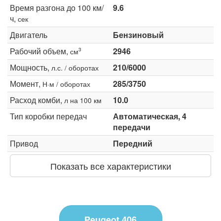
Время разгона до 100 км/
9.6
ч,
сек
Двигатель
Бензиновый
Рабочий объем,
2946
3
см
Мощность,
210/6000
л.с. / оборотах
Момент,
285/3750
Н·м / оборотах
Расход комби,
10.0
л на 100 км
Тип коробки передач
Автоматическая, 4
передачи
Привод
Передний
Показать все характеристики
Peugeot 406