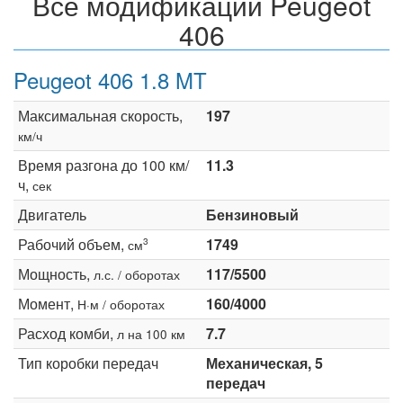
Все модификации Peugeot
406
Peugeot 406 1.8 MT
Максимальная скорость,
197
км/ч
Время разгона до 100 км/
11.3
ч,
сек
Двигатель
Бензиновый
Рабочий объем,
1749
3
см
Мощность,
117/5500
л.с. / оборотах
Момент,
160/4000
Н·м / оборотах
Расход комби,
7.7
л на 100 км
Тип коробки передач
Механическая, 5
передач