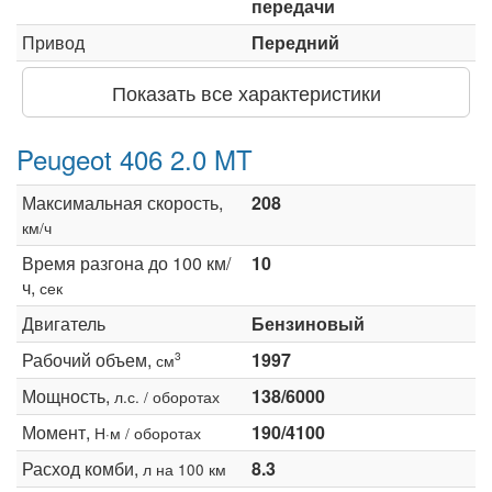
передачи
Привод
Передний
Показать все характеристики
Peugeot 406 2.0 MT
Максимальная скорость,
208
км/ч
Время разгона до 100 км/
10
ч,
сек
Двигатель
Бензиновый
Рабочий объем,
1997
3
см
Мощность,
138/6000
л.с. / оборотах
Момент,
190/4100
Н·м / оборотах
Расход комби,
8.3
л на 100 км