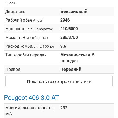
ч,
сек
Двигатель
Бензиновый
Рабочий объем,
2946
3
см
Мощность,
210/6000
л.с. / оборотах
Момент,
285/3750
Н·м / оборотах
Расход комби,
9.6
л на 100 км
Тип коробки передач
Механическая, 5
передач
Привод
Передний
Показать все характеристики
Peugeot 406 3.0 AT
Максимальная скорость,
232
км/ч