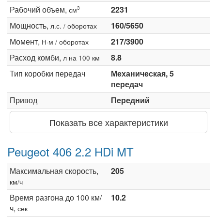
Рабочий объем,
2231
3
см
Мощность,
160/5650
л.с. / оборотах
Момент,
217/3900
Н·м / оборотах
Расход комби,
8.8
л на 100 км
Тип коробки передач
Механическая, 5
передач
Привод
Передний
Показать все характеристики
Peugeot 406 2.2 HDi MT
Максимальная скорость,
205
км/ч
Время разгона до 100 км/
10.2
ч,
сек