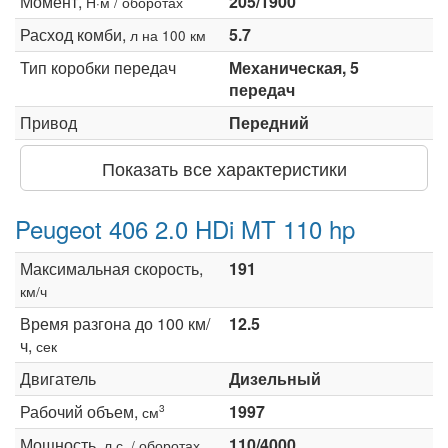
Момент,
205/1900
Н·м / оборотах
Расход комби,
5.7
л на 100 км
Тип коробки передач
Механическая, 5
передач
Привод
Передний
Показать все характеристики
Peugeot 406 2.0 HDi MT 110 hp
Максимальная скорость,
191
км/ч
Время разгона до 100 км/
12.5
ч,
сек
Двигатель
Дизельный
Рабочий объем,
1997
3
см
Мощность,
110/4000
л.с. / оборотах