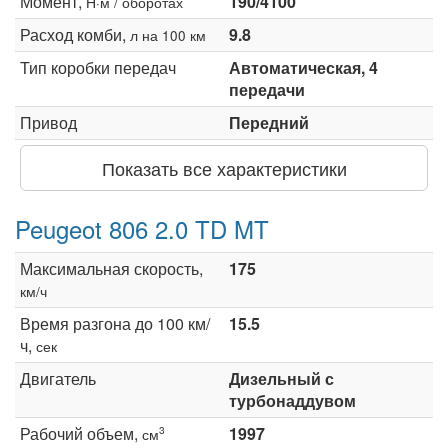
Момент,
190/4100
Н·м / оборотах
Расход комби,
9.8
л на 100 км
Тип коробки передач
Автоматическая, 4
передачи
Привод
Передний
Показать все характеристики
Peugeot 806 2.0 TD MT
Максимальная скорость,
175
км/ч
Время разгона до 100 км/
15.5
ч,
сек
Двигатель
Дизельный с
турбонаддувом
Рабочий объем,
1997
3
см