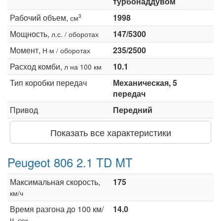
турбонаддувом
Рабочий объем,
1998
3
см
Мощность,
147/5300
л.с. / оборотах
Момент,
235/2500
Н·м / оборотах
Расход комби,
10.1
л на 100 км
Тип коробки передач
Механическая, 5
передач
Привод
Передний
Показать все характеристики
Peugeot 806 2.1 TD MT
Максимальная скорость,
175
км/ч
Время разгона до 100 км/
14.0
ч,
сек