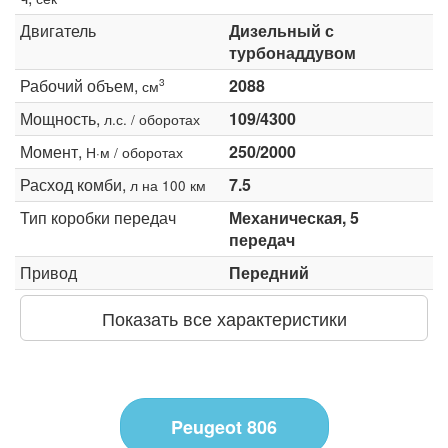
Двигатель
Дизельный с
турбонаддувом
Рабочий объем,
2088
3
см
Мощность,
109/4300
л.с. / оборотах
Момент,
250/2000
Н·м / оборотах
Расход комби,
7.5
л на 100 км
Тип коробки передач
Механическая, 5
передач
Привод
Передний
Показать все характеристики
Peugeot 806