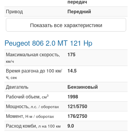
передач
Привод
Передний
Показать все характеристики
Peugeot 806 2.0 MT 121 Hp
Максимальная скорость,
175
км/ч
Время разгона до 100 км/
14.5
ч,
сек
Двигатель
Бензиновый
Рабочий объем,
1998
3
см
Мощность,
121/5750
л.с. / оборотах
Момент,
176/2750
Н·м / оборотах
Расход комби,
9.0
л на 100 км