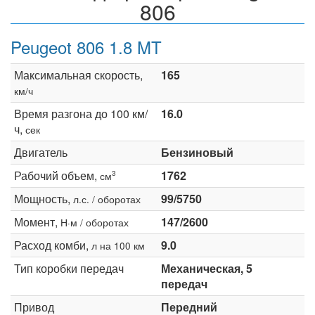
806
Peugeot 806 1.8 MT
Максимальная скорость,
165
км/ч
Время разгона до 100 км/
16.0
ч,
сек
Двигатель
Бензиновый
Рабочий объем,
1762
3
см
Мощность,
99/5750
л.с. / оборотах
Момент,
147/2600
Н·м / оборотах
Расход комби,
9.0
л на 100 км
Тип коробки передач
Механическая, 5
передач
Привод
Передний