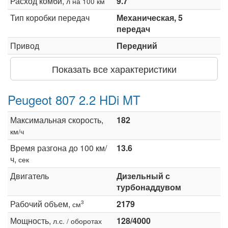
Расход комби,
9.7
л на 100 км
Тип коробки передач
Механическая, 5
передач
Привод
Передний
Показать все характеристики
Peugeot 807 2.2 HDi MT
Максимальная скорость,
182
км/ч
Время разгона до 100 км/
13.6
ч,
сек
Двигатель
Дизельный с
турбонаддувом
Рабочий объем,
2179
3
см
Мощность,
128/4000
л.с. / оборотах