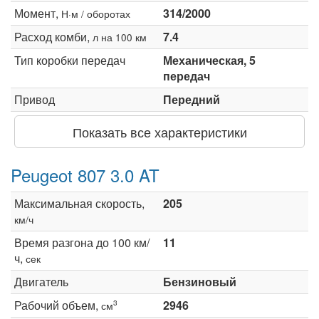
Момент,
314/2000
Н·м / оборотах
Расход комби,
7.4
л на 100 км
Тип коробки передач
Механическая, 5
передач
Привод
Передний
Показать все характеристики
Peugeot 807 3.0 AT
Максимальная скорость,
205
км/ч
Время разгона до 100 км/
11
ч,
сек
Двигатель
Бензиновый
Рабочий объем,
2946
3
см