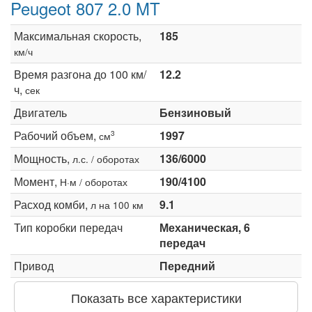
Peugeot 807 2.0 MT
Максимальная скорость,
185
км/ч
Время разгона до 100 км/
12.2
ч,
сек
Двигатель
Бензиновый
Рабочий объем,
1997
3
см
Мощность,
136/6000
л.с. / оборотах
Момент,
190/4100
Н·м / оборотах
Расход комби,
9.1
л на 100 км
Тип коробки передач
Механическая, 6
передач
Привод
Передний
Показать все характеристики