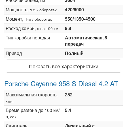
Рабочий объем,
3604
см
Мощность,
420/6000
л.с. / оборотах
Момент,
550/1350-4500
Н·м / оборотах
Расход комби,
9.8
л на 100 км
Тип коробки передач
Автоматическая, 8
передач
Привод
Полный
Показать все характеристики
Porsche Cayenne 958 S Diesel 4.2 AT
Максимальная скорость,
252
км/ч
Время разгона до 100 км/
5.4
ч,
сек
Двигатель
Дизельный с