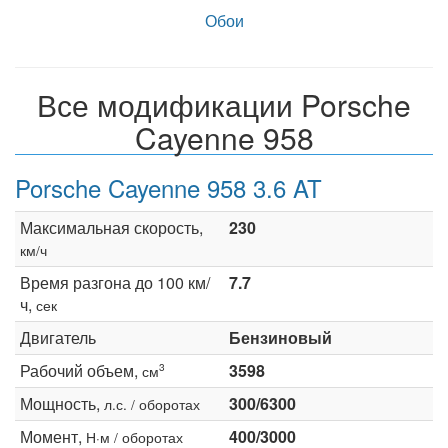
Обои
Все модификации Porsche
Cayenne 958
Porsche Cayenne 958 3.6 AT
Максимальная скорость,
230
км/ч
Время разгона до 100 км/
7.7
ч,
сек
Двигатель
Бензиновый
Рабочий объем,
3598
3
см
Мощность,
300/6300
л.с. / оборотах
Момент,
400/3000
Н·м / оборотах