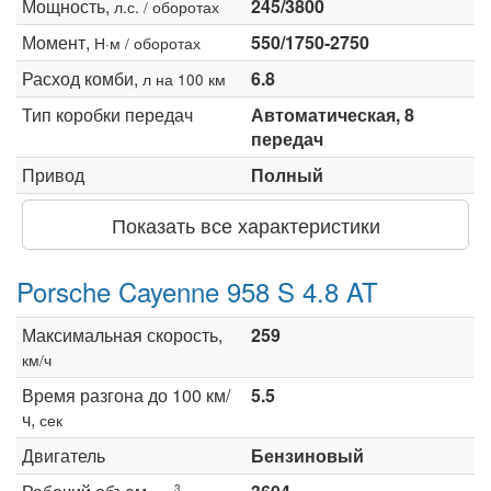
Мощность,
245/3800
л.с. / оборотах
Момент,
550/1750-2750
Н·м / оборотах
Расход комби,
6.8
л на 100 км
Тип коробки передач
Автоматическая, 8
передач
Привод
Полный
Показать все характеристики
Porsche Cayenne 958 S 4.8 AT
Максимальная скорость,
259
км/ч
Время разгона до 100 км/
5.5
ч,
сек
Двигатель
Бензиновый
3