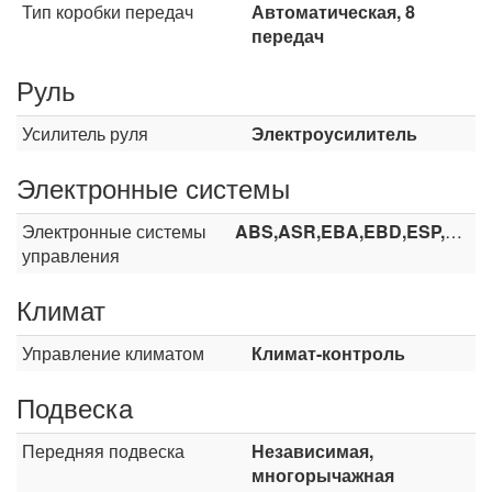
Тип коробки передач
Автоматическая, 8
передач
Руль
Усилитель руля
Электроусилитель
Электронные системы
Электронные системы
ABS,ASR,EBA,EBD,ESP,HHC,HDC
управления
Климат
Управление климатом
Климат-контроль
Подвеска
Передняя подвеска
Независимая,
многорычажная