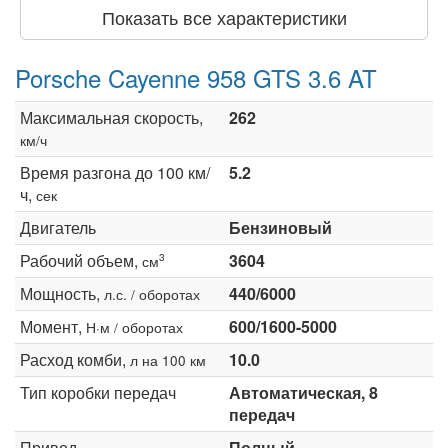
Показать все характеристики
Porsche Cayenne 958 GTS 3.6 AT
Максимальная скорость,
262
км/ч
Время разгона до 100 км/
5.2
ч,
сек
Двигатель
Бензиновый
Рабочий объем,
3604
3
см
Мощность,
440/6000
л.с. / оборотах
Момент,
600/1600-5000
Н·м / оборотах
Расход комби,
10.0
л на 100 км
Тип коробки передач
Автоматическая, 8
передач
Привод
Полный