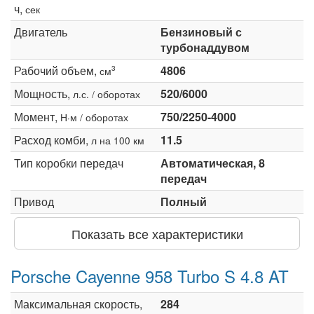
ч,
сек
Двигатель
Бензиновый с
турбонаддувом
Рабочий объем,
4806
3
см
Мощность,
520/6000
л.с. / оборотах
Момент,
750/2250-4000
Н·м / оборотах
Расход комби,
11.5
л на 100 км
Тип коробки передач
Автоматическая, 8
передач
Привод
Полный
Показать все характеристики
Porsche Cayenne 958 Turbo S 4.8 AT
Максимальная скорость,
284