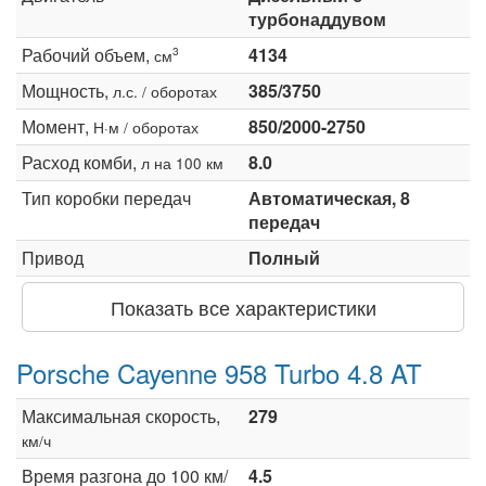
турбонаддувом
Рабочий объем,
4134
3
см
Мощность,
385/3750
л.с. / оборотах
Момент,
850/2000-2750
Н·м / оборотах
Расход комби,
8.0
л на 100 км
Тип коробки передач
Автоматическая, 8
передач
Привод
Полный
Показать все характеристики
Porsche Cayenne 958 Turbo 4.8 AT
Максимальная скорость,
279
км/ч
Время разгона до 100 км/
4.5