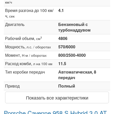
км/ч
Время разгона до 100 км/
4.1
ч,
сек
Двигатель
Бензиновый с
турбонаддувом
Рабочий объем,
4806
3
см
Мощность,
570/6000
л.с. / оборотах
Момент,
800/2500-4000
Н·м / оборотах
Расход комби,
11.5
л на 100 км
Тип коробки передач
Автоматическая, 8
передач
Привод
Полный
Показать все характеристики
Porsche Cayenne 958 S Hybrid 3.0 AT