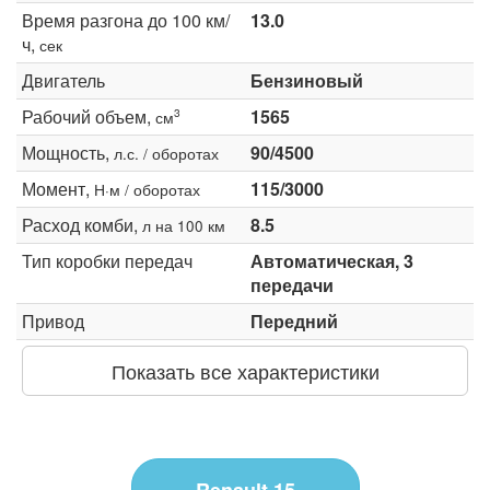
Время разгона до 100 км/
13.0
ч,
сек
Двигатель
Бензиновый
Рабочий объем,
1565
3
см
Мощность,
90/4500
л.с. / оборотах
Момент,
115/3000
Н·м / оборотах
Расход комби,
8.5
л на 100 км
Тип коробки передач
Автоматическая, 3
передачи
Привод
Передний
Показать все характеристики
Renault 15