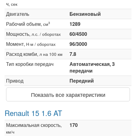
ч,
сек
Двигатель
Бензиновый
Рабочий объем,
1289
3
см
Мощность,
60/4500
л.с. / оборотах
Момент,
96/3000
Н·м / оборотах
Расход комби,
7.8
л на 100 км
Тип коробки передач
Автоматическая, 3
передачи
Привод
Передний
Показать все характеристики
Renault 15 1.6 AT
Максимальная скорость,
170
км/ч