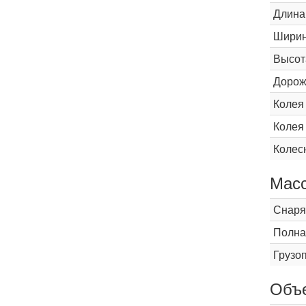
Длина
Шири
Высот
Дорож
Колея
Колея
Колес
Мас
Снаря
Полна
Грузо
Объ