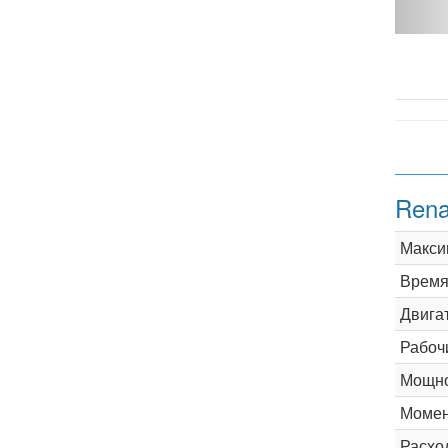
Renault 21 1.7 MT 75 Hp - фото 1
Rena
Макси
Время 
Двига
Рабоч
Мощно
Момен
Расхо