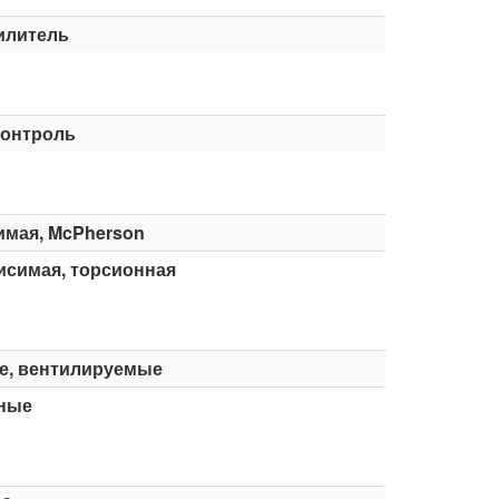
илитель
контроль
имая, McPherson
исимая, торсионная
е, вентилируемые
ные