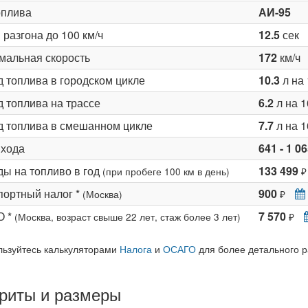
оплива
АИ-95
разгона до 100 км/ч
12.5
сек
мальная скорость
172
км/ч
д топлива в городском цикле
10.3
л на 
 топлива на трассе
6.2
л на 1
д топлива в смешанном цикле
7.7
л на 1
 хода
641 - 1 0
ды на топливо в год
133 499
(при пробеге 100 км в день)
₽
портный налог *
900
(Москва)
₽
О *
7 570
(Москва, возраст свыше 22 лет, стаж более 3 лет)
₽
льзуйтесь калькуляторами
Налога
и
ОСАГО
для более детального р
риты и размеры