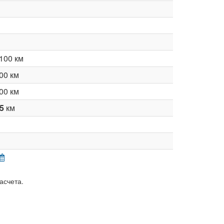
100 км
00 км
00 км
65
км
асчета.