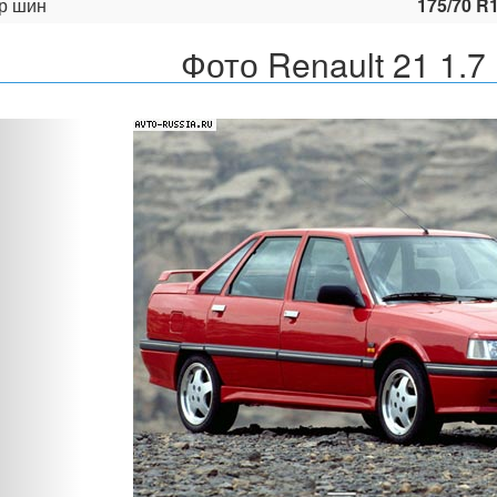
р шин
175/70 R
Фото Renault 21 1.7
Назад