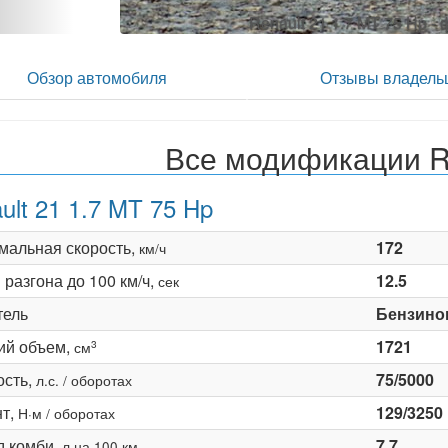
Обзор автомобиля
Отзывы владель
Все модификации R
ult 21 1.7 MT 75 Hp
мальная скорость,
172
км/ч
разгона до 100 км/ч,
12.5
сек
тель
Бензино
ий объем,
1721
3
см
сть,
75/5000
л.с. / оборотах
т,
129/3250
Н·м / оборотах
д комби,
7.7
л на 100 км