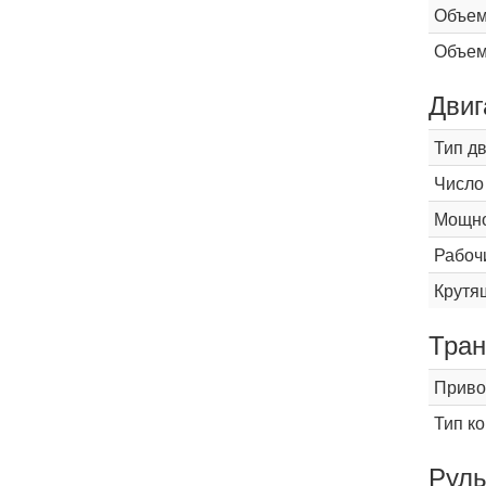
Объем
Объем
Двиг
Тип д
Число
Мощнос
Рабоч
Крутящ
Тран
Приво
Тип к
Рул