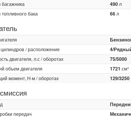
 багажника
490
л
 топливного бака
66
л
атель
вигателя
Бензино
 цилиндров / расположение
4/Рядны
ть двигателя, л.с / оборотах
75/5000
ий объем двигателя
1721
см³
ий момент, Н·м / оборотах
129/3250
смиссия
д
Передни
оробки передач
Механиче
ь