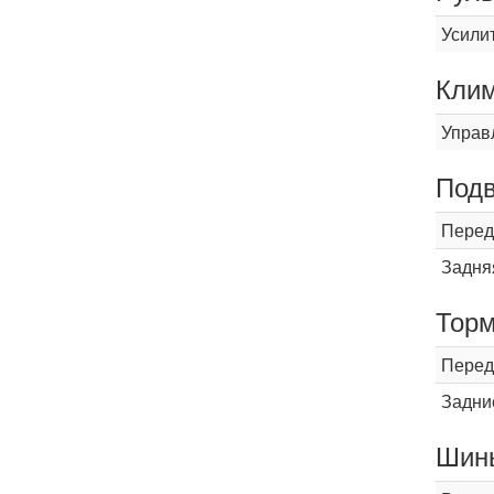
Усили
Кли
Управ
Подв
Перед
Задня
Торм
Перед
Задни
Шины