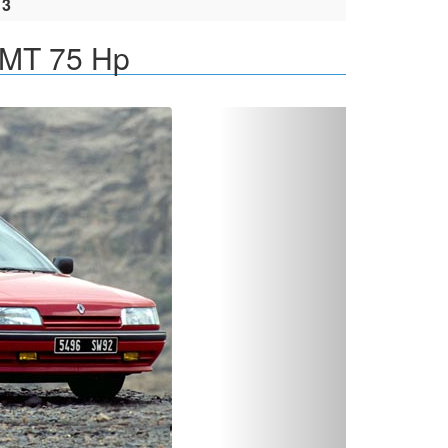
13
 MT 75 Hp
Вперед