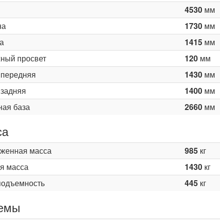
4530
мм
на
1730
мм
а
1415
мм
ный просвет
120
мм
 передняя
1430
мм
 задняя
1400
мм
ная база
2660
мм
са
женная масса
985
кг
я масса
1430
кг
подъемность
445
кг
емы