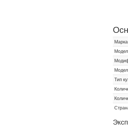
Осн
Марка
Модел
Модиф
Модел
Тип ку
Колич
Колич
Стран
Эксп