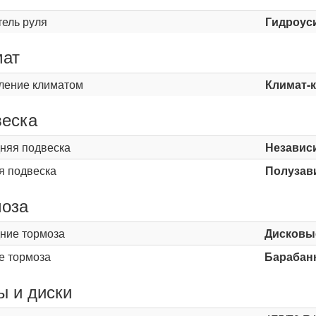
тель руля
Гидроус
мат
ление климатом
Климат-
еска
няя подвеска
Независ
я подвеска
Полузав
оза
ние тормоза
Дисковы
е тормоза
Барабан
 и диски