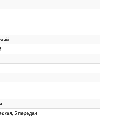
вый
й
й
ская, 5 передач