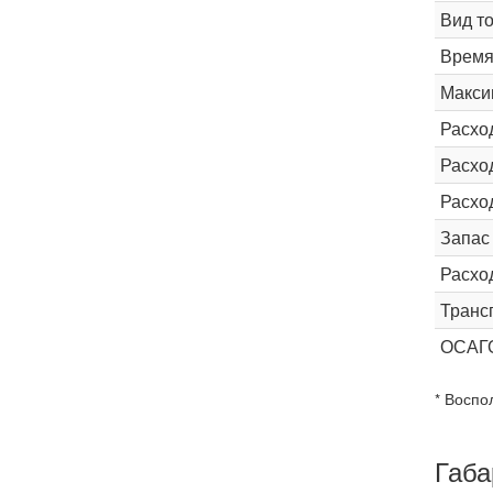
Вид т
Время 
Макси
Расхо
Расход
Расхо
Запас
Расхо
Транс
ОСАГ
* Воспо
Габа