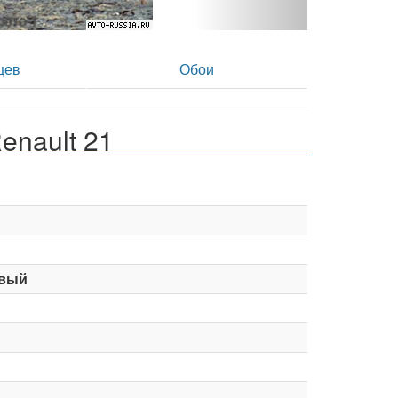
Renault 21 1.7 MT 75 Hp - фото 2
цев
Обои
enault 21
вый