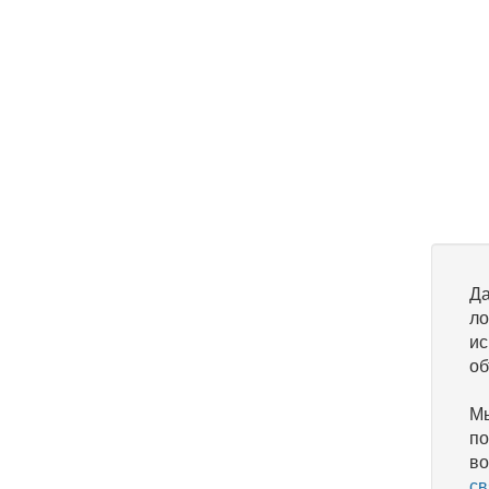
Да
ло
ис
об
Мы
по
во
св