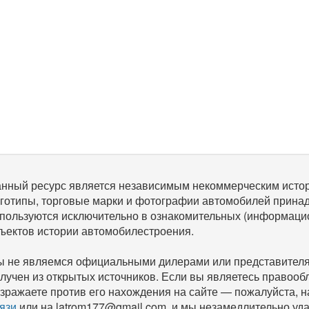
нный ресурс является независимым некоммерческим исто
готипы, торговые марки и фотографии автомобилей прина
пользуются исключительно в ознакомительных (информаци
ъектов истории автомобилестроения.
 не являемся официальными дилерами или представителям
лучен из открытых источников. Если вы являетесь правооб
зражаете против его нахождения на сайте — пожалуйста, 
язи
или на latrom177@gmail.com, и мы незамедлительно уда