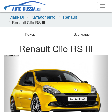
Togg
navig
Главная
Каталог авто
Renault
Renault Clio RS III
Поиск
Все марки
Renault Clio RS III
Назад
Впер