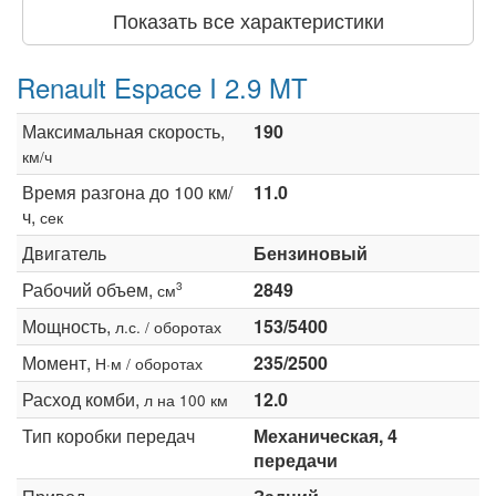
Показать все характеристики
Renault Espace I 2.9 MT
Максимальная скорость,
190
км/ч
Время разгона до 100 км/
11.0
ч,
сек
Двигатель
Бензиновый
Рабочий объем,
2849
3
см
Мощность,
153/5400
л.с. / оборотах
Момент,
235/2500
Н·м / оборотах
Расход комби,
12.0
л на 100 км
Тип коробки передач
Механическая, 4
передачи