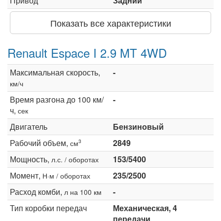
Привод
Задний
Показать все характеристики
Renault Espace I 2.9 MT 4WD
Максимальная скорость,
-
км/ч
Время разгона до 100 км/
-
ч,
сек
Двигатель
Бензиновый
Рабочий объем,
2849
3
см
Мощность,
153/5400
л.с. / оборотах
Момент,
235/2500
Н·м / оборотах
Расход комби,
-
л на 100 км
Тип коробки передач
Механическая, 4
передачи