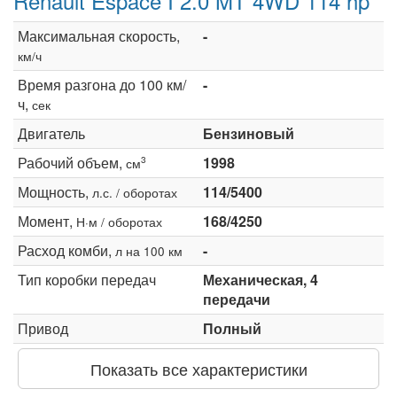
Renault Espace I 2.0 MT 4WD 114 hp
Максимальная скорость,
-
км/ч
Время разгона до 100 км/
-
ч,
сек
Двигатель
Бензиновый
Рабочий объем,
1998
3
см
Мощность,
114/5400
л.с. / оборотах
Момент,
168/4250
Н·м / оборотах
Расход комби,
-
л на 100 км
Тип коробки передач
Механическая, 4
передачи
Привод
Полный
Показать все характеристики