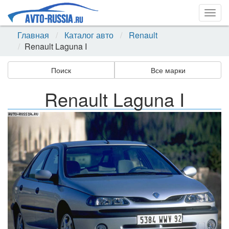
Togg
navig
Главная
Каталог авто
Renault
Renault Laguna I
Поиск
Все марки
Renault Laguna I
Назад
Впер