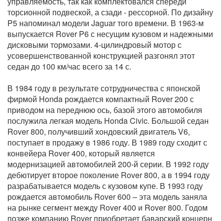
управляемость, так как комплектовался спереди
торсионной подвеской, а сзади - рессорной. По дизайну
P5 напоминал модели Jaguar того времени. В 1963-м
выпускается Rover P6 с несущим кузовом и надежными
дисковыми тормозами. 4-цилиндровый мотор с
усовершенствованной конструкцией разгонял этот
седан до 100 км/час всего за 14 с.
В 1984 году в результате сотрудничества с японской
фирмой Honda рождается компактный Rover 200 с
приводом на переднюю ось, базой этого автомобиля
послужила легкая модель Honda Civic. Большой седан
Rover 800, получивший хондовский двигатель V6,
поступает в продажу в 1986 году. В 1989 году сходит с
конвейера Rover 400, который является
модернизацией автомобилей 200-й серии. В 1992 году
дебютирует второе поколение Rover 800, а в 1994 году
разрабатывается модель с кузовом купе. В 1993 году
рождается автомобиль Rover 600 – эта модель заняла
на рынке сегмент между Rover 400 и Rover 800. Годом
позже компанию Rover приобретает баварский концерн