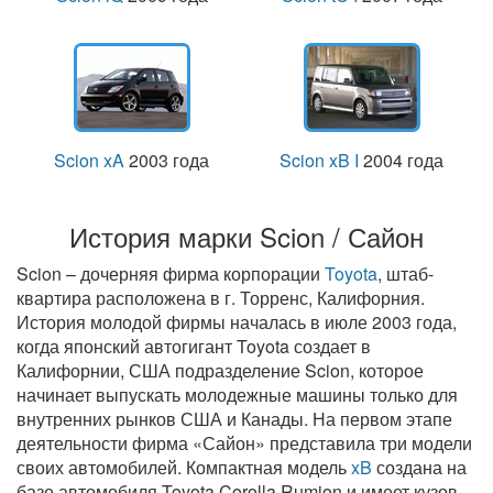
Scion xA
2003 года
Scion xB I
2004 года
История марки Scion / Сайон
Scion – дочерняя фирма корпорации
Toyota
, штаб-
квартира расположена в г. Торренс, Калифорния.
История молодой фирмы началась в июле 2003 года,
когда японский автогигант Toyota создает в
Калифорнии, США подразделение Scion, которое
начинает выпускать молодежные машины только для
внутренних рынков США и Канады. На первом этапе
деятельности фирма «Сайон» представила три модели
своих автомобилей. Компактная модель
xB
создана на
базе автомобиля Toyota Corolla Rumion и имеет кузов