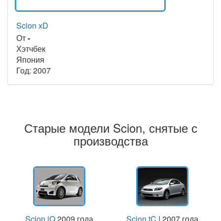
Scion xD
От
-
Хэтчбек
Япония
Год: 2007
Старые модели Scion, снятые с
производства
Scion iQ
2009 года
Scion tC I
2007 года