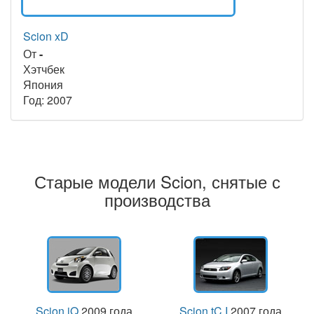
Scion xD
От
-
Хэтчбек
Япония
Год: 2007
Старые модели Scion, снятые с
производства
Scion iQ
2009 года
Scion tC I
2007 года