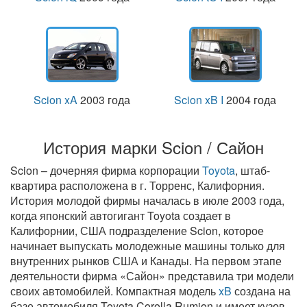
Scion xA
2003 года
Scion xB I
2004 года
История марки Scion / Сайон
Scion – дочерняя фирма корпорации
Toyota
, штаб-
квартира расположена в г. Торренс, Калифорния.
История молодой фирмы началась в июле 2003 года,
когда японский автогигант Toyota создает в
Калифорнии, США подразделение Scion, которое
начинает выпускать молодежные машины только для
внутренних рынков США и Канады. На первом этапе
деятельности фирма «Сайон» представила три модели
своих автомобилей. Компактная модель
xB
создана на
базе автомобиля Toyota Corolla Rumion и имеет кузов