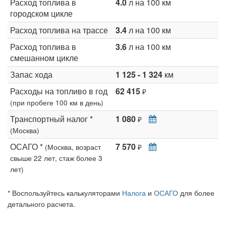
Расход топлива в
4.0
л на 100 км
городском цикле
Расход топлива на трассе
3.4
л на 100 км
Расход топлива в
3.6
л на 100 км
смешанном цикле
Запас хода
1 125 - 1 324
км
Расходы на топливо в год
62 415
₽
(при пробеге 100 км в день)
Транспортный налог *
1 080
₽
(Москва)
ОСАГО *
7 570
(Москва, возраст
₽
свыше 22 лет, стаж более 3
лет)
* Воспользуйтесь калькуляторами
Налога
и
ОСАГО
для более
детального расчета.