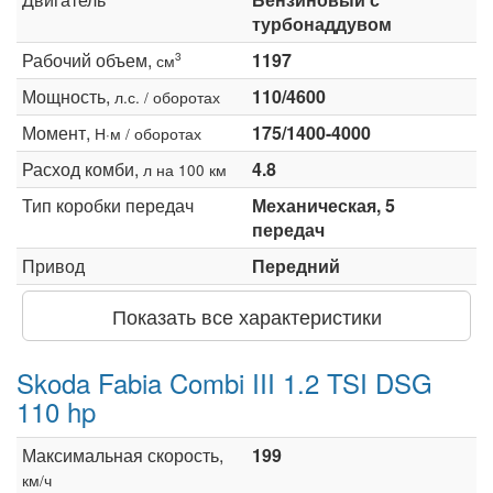
турбонаддувом
Рабочий объем,
1197
3
см
Мощность,
110/4600
л.с. / оборотах
Момент,
175/1400-4000
Н·м / оборотах
Расход комби,
4.8
л на 100 км
Тип коробки передач
Механическая, 5
передач
Привод
Передний
Показать все характеристики
Skoda Fabia Combi III 1.2 TSI DSG
110 hp
Максимальная скорость,
199
км/ч