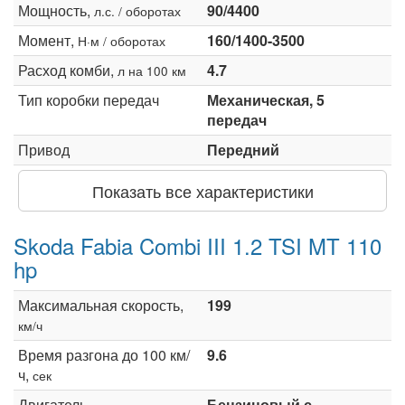
Мощность,
90/4400
л.с. / оборотах
Момент,
160/1400-3500
Н·м / оборотах
Расход комби,
4.7
л на 100 км
Тип коробки передач
Механическая, 5
передач
Привод
Передний
Показать все характеристики
Skoda Fabia Combi III 1.2 TSI MT 110
hp
Максимальная скорость,
199
км/ч
Время разгона до 100 км/
9.6
ч,
сек
Двигатель
Бензиновый с