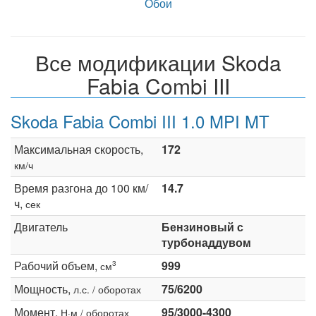
Обои
Все модификации Skoda
Fabia Combi III
Skoda Fabia Combi III 1.0 MPI MT
Максимальная скорость,
172
км/ч
Время разгона до 100 км/
14.7
ч,
сек
Двигатель
Бензиновый с
турбонаддувом
Рабочий объем,
999
3
см
Мощность,
75/6200
л.с. / оборотах
Момент,
95/3000-4300
Н·м / оборотах