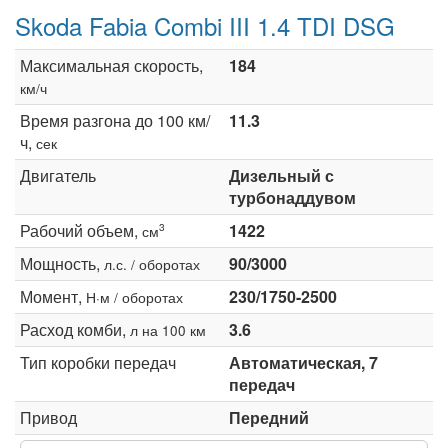
Skoda Fabia Combi III 1.4 TDI DSG
Максимальная скорость,
184
км/ч
Время разгона до 100 км/
11.3
ч,
сек
Двигатель
Дизельный с
турбонаддувом
Рабочий объем,
1422
3
см
Мощность,
90/3000
л.с. / оборотах
Момент,
230/1750-2500
Н·м / оборотах
Расход комби,
3.6
л на 100 км
Тип коробки передач
Автоматическая, 7
передач
Привод
Передний