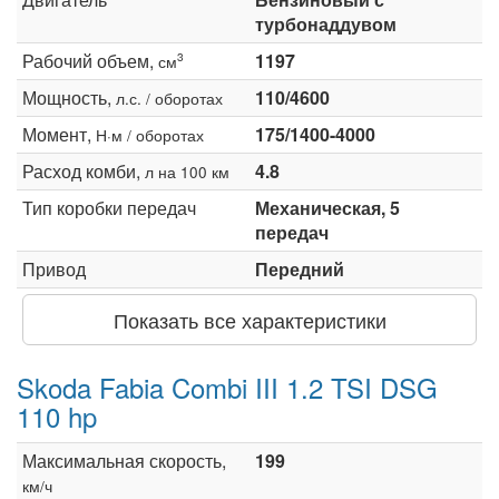
турбонаддувом
Рабочий объем,
1197
3
см
Мощность,
110/4600
л.с. / оборотах
Момент,
175/1400-4000
Н·м / оборотах
Расход комби,
4.8
л на 100 км
Тип коробки передач
Механическая, 5
передач
Привод
Передний
Показать все характеристики
Skoda Fabia Combi III 1.2 TSI DSG
110 hp
Максимальная скорость,
199
км/ч