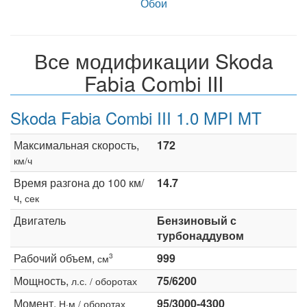
Обои
Все модификации Skoda
Fabia Combi III
Skoda Fabia Combi III 1.0 MPI MT
Максимальная скорость,
172
км/ч
Время разгона до 100 км/
14.7
ч,
сек
Двигатель
Бензиновый с
турбонаддувом
Рабочий объем,
999
3
см
Мощность,
75/6200
л.с. / оборотах
Момент,
95/3000-4300
Н·м / оборотах