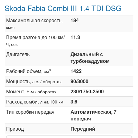
Skoda Fabia Combi III 1.4 TDI DSG
Максимальная скорость,
184
км/ч
Время разгона до 100 км/
11.3
ч,
сек
Двигатель
Дизельный с
турбонаддувом
Рабочий объем,
1422
3
см
Мощность,
90/3000
л.с. / оборотах
Момент,
230/1750-2500
Н·м / оборотах
Расход комби,
3.6
л на 100 км
Тип коробки передач
Автоматическая, 7
передач
Привод
Передний