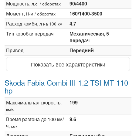
Мощность,
90/4400
л.с. / оборотах
Момент,
160/1400-3500
Н·м / оборотах
Расход комби,
4.7
л на 100 км
Тип коробки передач
Механическая, 5
передач
Привод
Передний
Показать все характеристики
Skoda Fabia Combi III 1.2 TSI MT 110
hp
Максимальная скорость,
199
км/ч
Время разгона до 100 км/
9.6
ч,
сек
Двигатель
Бензиновый с