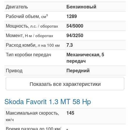
Двигатель
Бензиновый
Рабочий объем,
1289
3
см
Мощность,
54/5000
л.с. / оборотах
Момент,
94/3250
Н·м / оборотах
Расход комби,
7.3
л на 100 км
Тип коробки передач
Механическая, 5
передач
Привод
Передний
Показать все характеристики
Skoda Favorit 1.3 MT 58 Hp
Максимальная скорость,
145
км/ч
Время разгона до 100 км/
-