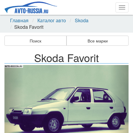
Togg
navig
Главная
Каталог авто
Skoda
Skoda Favorit
Поиск
Все марки
Skoda Favorit
Назад
Впер