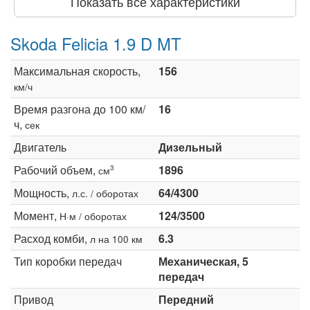
Показать все характеристики
Skoda Felicia 1.9 D MT
Максимальная скорость,
156
км/ч
Время разгона до 100 км/
16
ч,
сек
Двигатель
Дизельный
Рабочий объем,
1896
3
см
Мощность,
64/4300
л.с. / оборотах
Момент,
124/3500
Н·м / оборотах
Расход комби,
6.3
л на 100 км
Тип коробки передач
Механическая, 5
передач
Привод
Передний