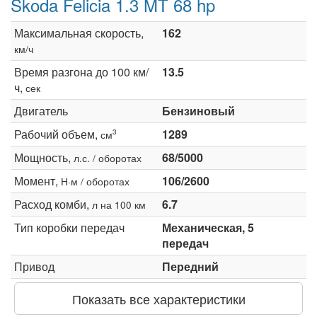
Skoda Felicia 1.3 MT 68 hp
Максимальная скорость,
162
км/ч
Время разгона до 100 км/
13.5
ч,
сек
Двигатель
Бензиновый
Рабочий объем,
1289
3
см
Мощность,
68/5000
л.с. / оборотах
Момент,
106/2600
Н·м / оборотах
Расход комби,
6.7
л на 100 км
Тип коробки передач
Механическая, 5
передач
Привод
Передний
Показать все характеристики