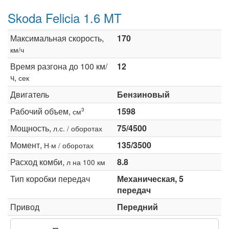
Skoda Felicia 1.6 MT
Максимальная скорость,
170
км/ч
Время разгона до 100 км/
12
ч,
сек
Двигатель
Бензиновый
Рабочий объем,
1598
3
см
Мощность,
75/4500
л.с. / оборотах
Момент,
135/3500
Н·м / оборотах
Расход комби,
8.8
л на 100 км
Тип коробки передач
Механическая, 5
передач
Привод
Передний