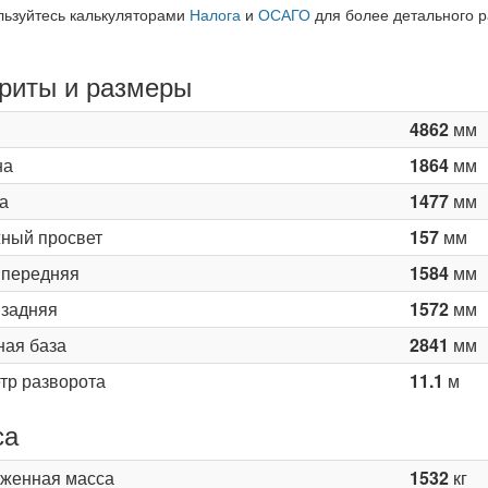
льзуйтесь калькуляторами
Налога
и
ОСАГО
для более детального р
риты и размеры
4862
мм
на
1864
мм
а
1477
мм
ный просвет
157
мм
 передняя
1584
мм
 задняя
1572
мм
ная база
2841
мм
тр разворота
11.1
м
са
женная масса
1532
кг