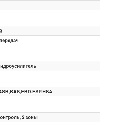
й
 передач
гидроусилитель
ASR,BAS,EBD,ESP,HSA
онтроль, 2 зоны