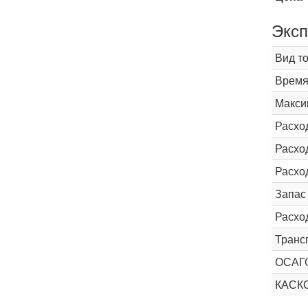
Эксп
Вид т
Время 
Макси
Расхо
Расход
Расхо
Запас
Расхо
Транс
ОСАГ
КАС