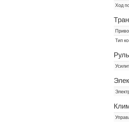
Ход п
Тран
Приво
Тип к
Рул
Усили
Элек
Элект
Кли
Управ