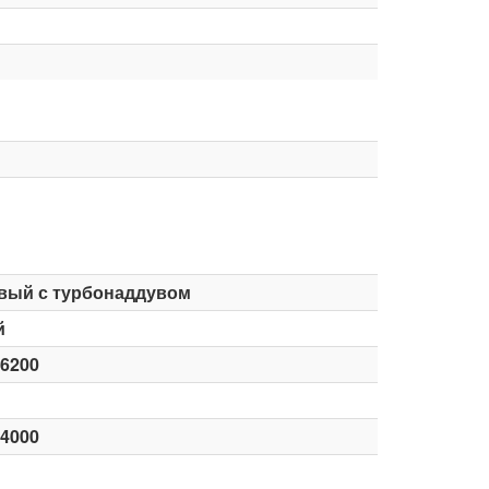
вый с турбонаддувом
й
-6200
-4000