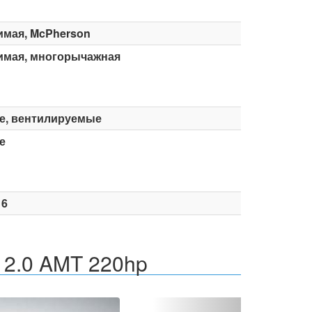
имая, McPherson
имая, многорычажная
е, вентилируемые
е
16
 2.0 AMT 220hp
Вперед