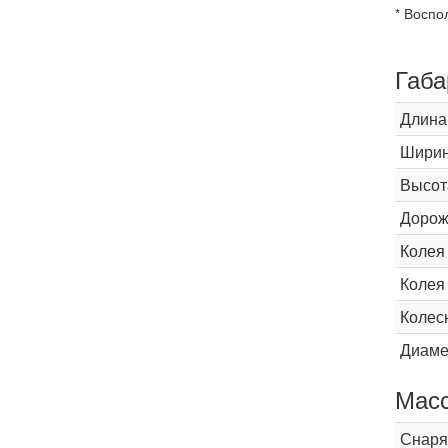
* Воспо
Габа
Длина
Шири
Высот
Дорож
Колея
Колея
Колес
Диаме
Мас
Снаря