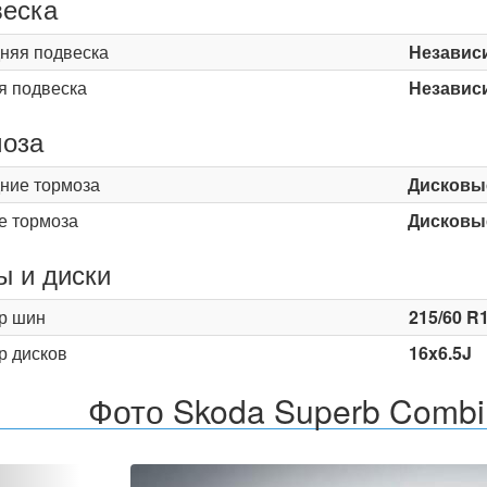
еска
няя подвеска
Независ
я подвеска
Независ
оза
ние тормоза
Дисковы
е тормоза
Дисковы
 и диски
р шин
215/60 R
р дисков
16x6.5J
Фото Skoda Superb Combi
Назад