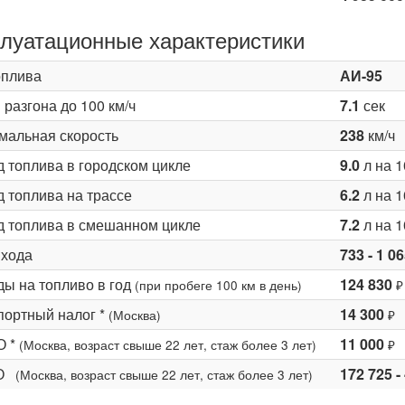
луатационные характеристики
оплива
АИ-95
разгона до 100 км/ч
7.1
сек
мальная скорость
238
км/ч
д топлива в городском цикле
9.0
л на 1
 топлива на трассе
6.2
л на 1
д топлива в смешанном цикле
7.2
л на 1
 хода
733 - 1 0
ды на топливо в год
124 830
(при пробеге 100 км в день)
₽
портный налог *
14 300
(Москва)
₽
О *
11 000
(Москва, возраст свыше 22 лет, стаж более 3 лет)
₽
КО
172 725 -
(Москва, возраст свыше 22 лет, стаж более 3 лет)