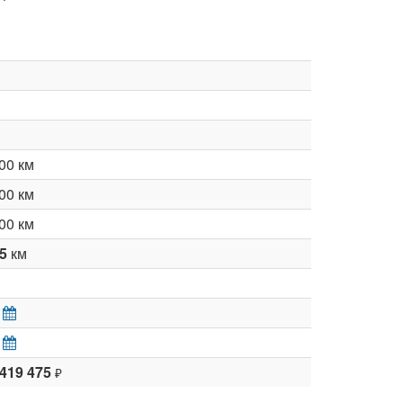
00 км
00 км
00 км
65
км
 419 475
₽