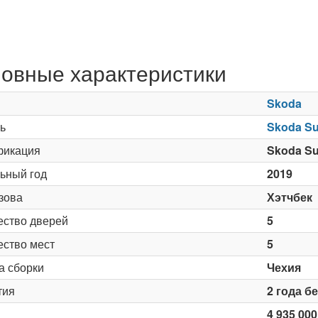
овные характеристики
Skoda
ь
Skoda Su
икация
Skoda Su
ьный год
2019
зова
Хэтчбек
ество дверей
5
ество мест
5
а сборки
Чехия
тия
2 года б
4 935 000