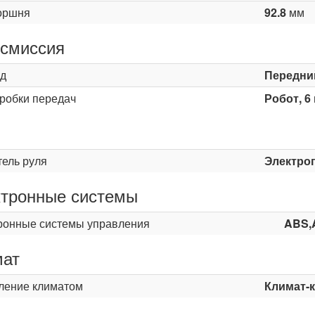
оршня
92.8
мм
смиссия
д
Передни
оробки передач
Робот, 6
ь
тель руля
Электро
тронные системы
ронные системы управления
ABS,
мат
ление климатом
Климат-к