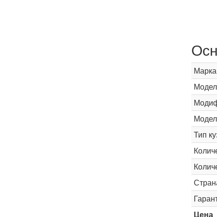
Осн
Марка
Модел
Модиф
Модел
Тип ку
Колич
Колич
Стран
Гаран
Цена