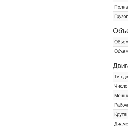
Полна
Грузо
Объ
Объем
Объем
Двиг
Тип д
Число
Мощнос
Рабоч
Крутящ
Диаме