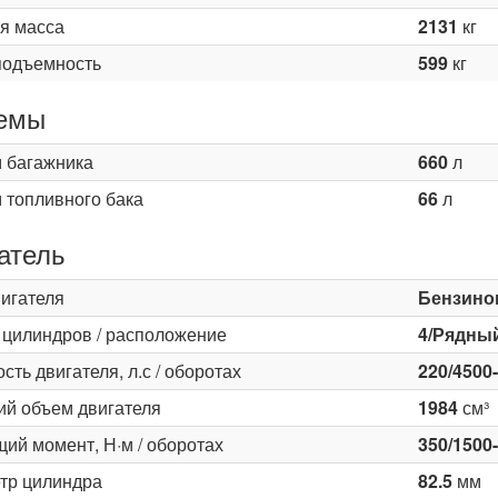
я масса
2131
кг
подъемность
599
кг
емы
 багажника
660
л
 топливного бака
66
л
атель
вигателя
Бензино
 цилиндров / расположение
4/Рядны
ть двигателя, л.с / оборотах
220/4500
ий объем двигателя
1984
см³
ий момент, Н·м / оборотах
350/1500
тр цилиндра
82.5
мм