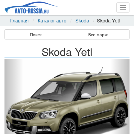
Togg
navig
Главная
Каталог авто
Skoda
Skoda Yeti
Поиск
Все марки
Skoda Yeti
Назад
Впер