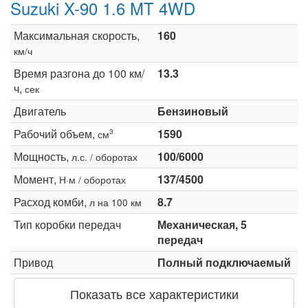
Suzuki X-90 1.6 MT 4WD
Максимальная скорость,
160
км/ч
Время разгона до 100 км/
13.3
ч,
сек
Двигатель
Бензиновый
Рабочий объем,
1590
3
см
Мощность,
100/6000
л.с. / оборотах
Момент,
137/4500
Н·м / оборотах
Расход комби,
8.7
л на 100 км
Тип коробки передач
Механическая, 5
передач
Привод
Полный подключаемый
Показать все характеристики