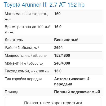
Toyota 4runner III 2.7 AT 152 hp
Максимальная скорость,
160
км/ч
Время разгона до 100 км/
16.0
ч,
сек
Двигатель
Бензиновый
Рабочий объем,
2694
3
см
Мощность,
152/4800
л.с. / оборотах
Момент,
240/4000
Н·м / оборотах
Расход комби,
13.0
л на 100 км
Тип коробки передач
Автоматическая, 4
передачи
Привод
Полный подключаемый
Показать все характеристики