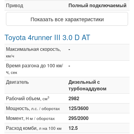
Привод
Полный подключаемый
Показать все характеристики
Toyota 4runner III 3.0 D AT
Максимальная скорость,
-
км/ч
Время разгона до 100 км/
-
ч,
сек
Двигатель
Дизельный с
турбонаддувом
Рабочий объем,
2982
3
см
Мощность,
125/3600
л.с. / оборотах
Момент,
295/2000
Н·м / оборотах
Расход комби,
12.5
л на 100 км