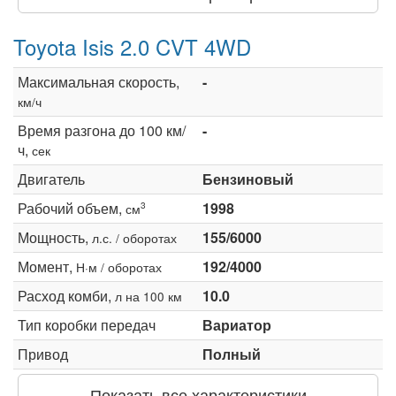
Toyota Isis 2.0 CVT 4WD
Максимальная скорость,
-
км/ч
Время разгона до 100 км/
-
ч,
сек
Двигатель
Бензиновый
Рабочий объем,
1998
3
см
Мощность,
155/6000
л.с. / оборотах
Момент,
192/4000
Н·м / оборотах
Расход комби,
10.0
л на 100 км
Тип коробки передач
Вариатор
Привод
Полный
Показать все характеристики