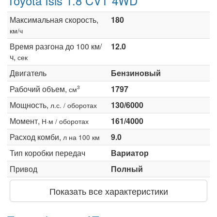
Toyota Isis 1.8 CVT 4WD
Максимальная скорость,
180
км/ч
Время разгона до 100 км/
12.0
ч,
сек
Двигатель
Бензиновый
Рабочий объем,
1797
3
см
Мощность,
130/6000
л.с. / оборотах
Момент,
161/4000
Н·м / оборотах
Расход комби,
9.0
л на 100 км
Тип коробки передач
Вариатор
Привод
Полный
Показать все характеристики