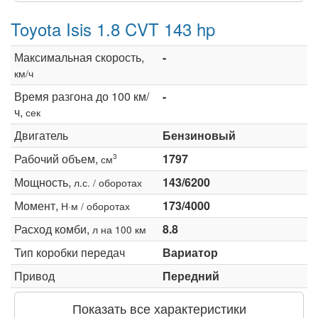
Toyota Isis 1.8 CVT 143 hp
Максимальная скорость,
-
км/ч
Время разгона до 100 км/
-
ч,
сек
Двигатель
Бензиновый
Рабочий объем,
1797
3
см
Мощность,
143/6200
л.с. / оборотах
Момент,
173/4000
Н·м / оборотах
Расход комби,
8.8
л на 100 км
Тип коробки передач
Вариатор
Привод
Передний
Показать все характеристики