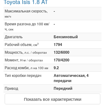
Toyota Isis 1.8 AT
Максимальная скорость,
-
км/ч
Время разгона до 100 км/
-
ч,
сек
Двигатель
Бензиновый
Рабочий объем,
1794
3
см
Мощность,
132/6000
л.с. / оборотах
Момент,
170/4200
Н·м / оборотах
Расход комби,
9.2
л на 100 км
Тип коробки передач
Автоматическая, 4
передачи
Привод
Передний
Показать все характеристики