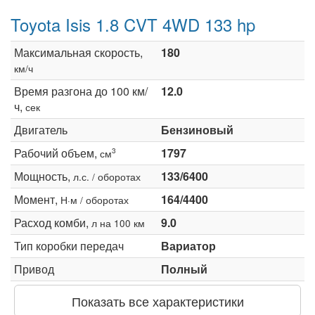
Toyota Isis 1.8 CVT 4WD 133 hp
Максимальная скорость,
180
км/ч
Время разгона до 100 км/
12.0
ч,
сек
Двигатель
Бензиновый
Рабочий объем,
1797
3
см
Мощность,
133/6400
л.с. / оборотах
Момент,
164/4400
Н·м / оборотах
Расход комби,
9.0
л на 100 км
Тип коробки передач
Вариатор
Привод
Полный
Показать все характеристики