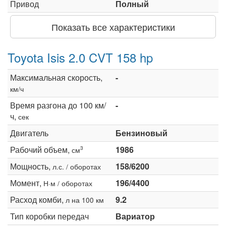
Привод
Полный
Показать все характеристики
Toyota Isis 2.0 CVT 158 hp
Максимальная скорость,
-
км/ч
Время разгона до 100 км/
-
ч,
сек
Двигатель
Бензиновый
Рабочий объем,
1986
3
см
Мощность,
158/6200
л.с. / оборотах
Момент,
196/4400
Н·м / оборотах
Расход комби,
9.2
л на 100 км
Тип коробки передач
Вариатор