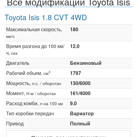
Все модификации Toyota Isis
Toyota Isis 1.8 CVT 4WD
Максимальная скорость,
180
км/ч
Время разгона до 100 км/
12.0
ч,
сек
Двигатель
Бензиновый
Рабочий объем,
1797
3
см
Мощность,
130/6000
л.с. / оборотах
Момент,
161/4000
Н·м / оборотах
Расход комби,
9.0
л на 100 км
Тип коробки передач
Вариатор
Привод
Полный