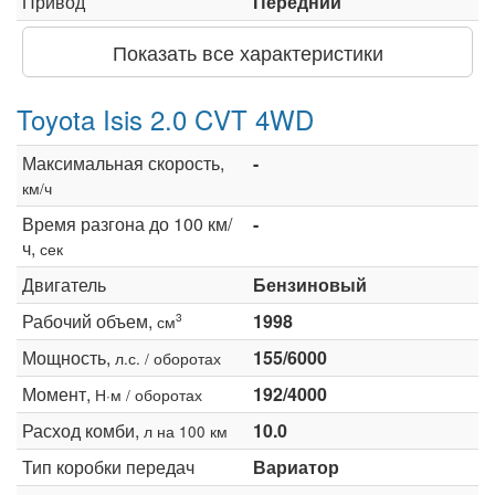
Привод
Передний
Показать все характеристики
Toyota Isis 2.0 CVT 4WD
Максимальная скорость,
-
км/ч
Время разгона до 100 км/
-
ч,
сек
Двигатель
Бензиновый
Рабочий объем,
1998
3
см
Мощность,
155/6000
л.с. / оборотах
Момент,
192/4000
Н·м / оборотах
Расход комби,
10.0
л на 100 км
Тип коробки передач
Вариатор