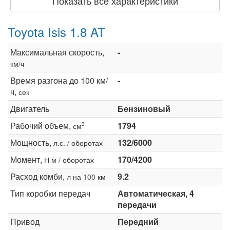
Показать все характеристики
Toyota Isis 1.8 AT
Максимальная скорость,
-
км/ч
Время разгона до 100 км/
-
ч,
сек
Двигатель
Бензиновый
Рабочий объем,
1794
3
см
Мощность,
132/6000
л.с. / оборотах
Момент,
170/4200
Н·м / оборотах
Расход комби,
9.2
л на 100 км
Тип коробки передач
Автоматическая, 4
передачи
Привод
Передний