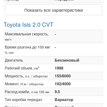
Показать все характеристики
Toyota Isis 2.0 CVT
Максимальная скорость,
-
км/ч
Время разгона до 100 км/
-
ч,
сек
Двигатель
Бензиновый
Рабочий объем,
1998
3
см
Мощность,
155/6000
л.с. / оборотах
Момент,
192/4000
Н·м / оборотах
Расход комби,
9.5
л на 100 км
Тип коробки передач
Вариатор