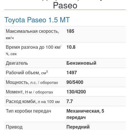
Paseo
Toyota Paseo 1.5 MT
Максимальная скорость,
185
км/ч
Время разгона до 100 км/
10.8
ч,
сек
Двигатель
Бензиновый
Рабочий объем,
1497
3
см
Мощность,
90/5400
л.с. / оборотах
Момент,
130/4200
Н·м / оборотах
Расход комби,
7.7
л на 100 км
Тип коробки передач
Механическая, 5
передач
Привод
Передний