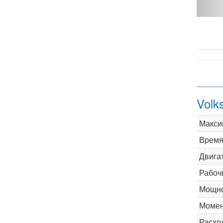
1.6 AT - фото 1
Volk
Макси
Время 
Двига
Рабоч
Мощно
Момен
Расхо