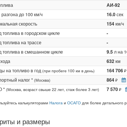
оплива
АИ-92
разгона до 100 км/ч
16.0
сек
мальная скорость
154
км/ч
д топлива в городском цикле
-
 топлива на трассе
-
д топлива в смешанном цикле
9.5
л на 1
 хода
632
км
ды на топливо в год
164 706
(при пробеге 100 км в день)
₽
портный налог *
864
(Москва)
₽
О *
7 570
(Москва, возраст свыше 22 лет, стаж более 3 лет)
₽
льзуйтесь калькуляторами
Налога
и
ОСАГО
для более детального р
риты и размеры