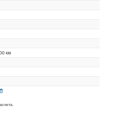
00 км
асчета.