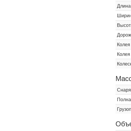
Длина
Шири
Высот
Дорож
Колея
Колея
Колес
Мас
Снаря
Полна
Грузо
Объ