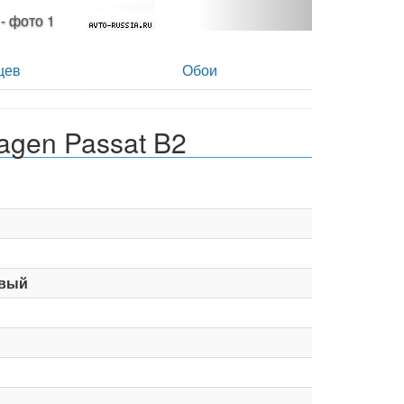
 - фото 2
цев
Обои
agen Passat B2
вый