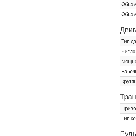
Объем
Объем
Двиг
Тип д
Число
Мощнос
Рабоч
Крутящ
Тран
Приво
Тип к
Рул