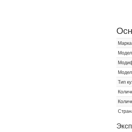
Осн
Марка
Модел
Модиф
Модел
Тип ку
Колич
Колич
Стран
Эксп