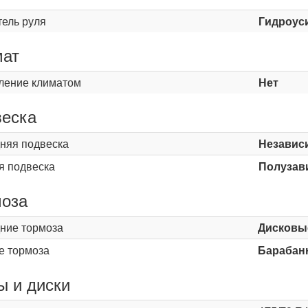
тель руля
Гидроус
мат
ление климатом
Нет
еска
няя подвеска
Независ
я подвеска
Полузав
оза
ние тормоза
Дисковы
е тормоза
Барабан
 и диски