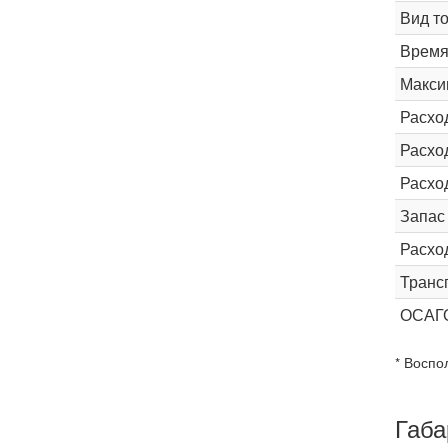
Вид т
Время 
Макси
Расхо
Расход
Расхо
Запас
Расхо
Транс
ОСАГ
* Воспо
Габа