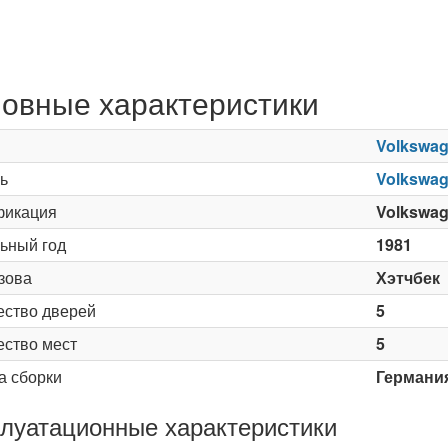
овные характеристики
Volkswa
ь
Volkswag
икация
Volkswag
ьный год
1981
зова
Хэтчбек
ество дверей
5
ество мест
5
а сборки
Германи
луатационные характеристики