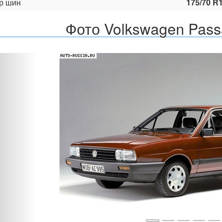
р шин
175/70 R
Фото Volkswagen Passa
Назад