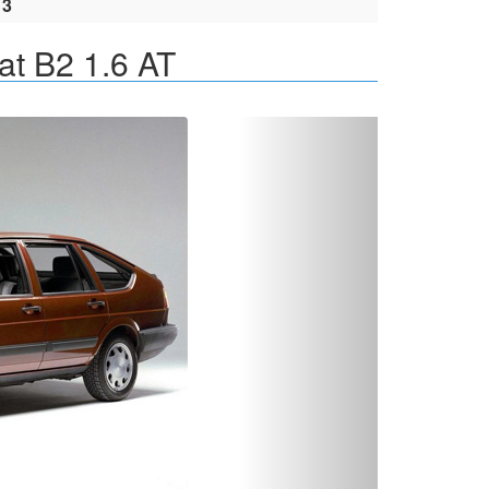
13
t B2 1.6 AT
Вперед