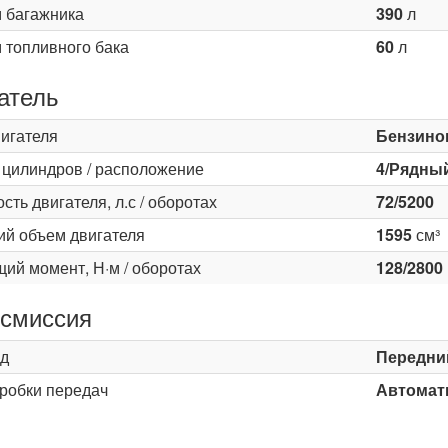
 багажника
390
л
 топливного бака
60
л
атель
вигателя
Бензино
 цилиндров / расположение
4/Рядны
ть двигателя, л.с / оборотах
72/5200
ий объем двигателя
1595
см³
ий момент, Н·м / оборотах
128/2800
смиссия
д
Передни
оробки передач
Автомати
ь