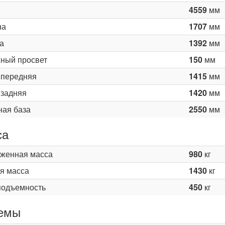
4559
мм
на
1707
мм
а
1392
мм
ный просвет
150
мм
 передняя
1415
мм
 задняя
1420
мм
ная база
2550
мм
са
женная масса
980
кг
я масса
1430
кг
подъемность
450
кг
емы