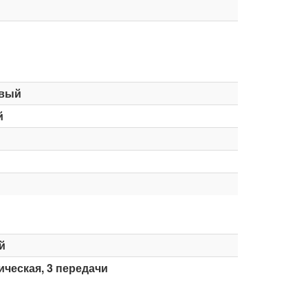
вый
й
й
ческая, 3 передачи