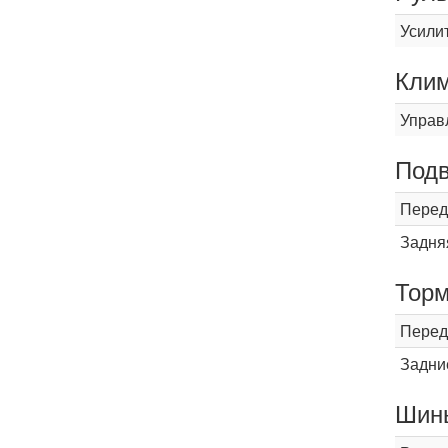
Усили
Кли
Управ
Подв
Перед
Задня
Торм
Перед
Задни
Шины