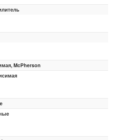
илитель
имая, McPherson
исимая
е
ные