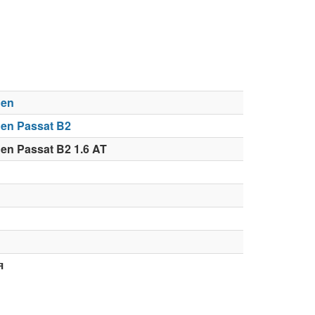
gen
en Passat B2
en Passat B2 1.6 AT
я