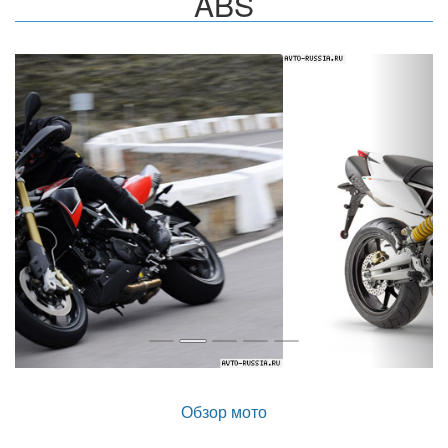
ABS
Назад
Впер
Обзор мото