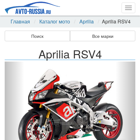
Togg
navig
Главная
Каталог мото
Aprilia
Aprilia RSV4
Поиск
Все марки
Aprilia RSV4
Назад
Впер