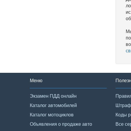
ло
ис
об
Мы
по
во
св
Меню
Полез
Экзамен ПДД онлайн
Правил
Каталог автомобилей
Штраф
Каталог мотоциклов
Коды р
Объявления о продаже авто
Все се