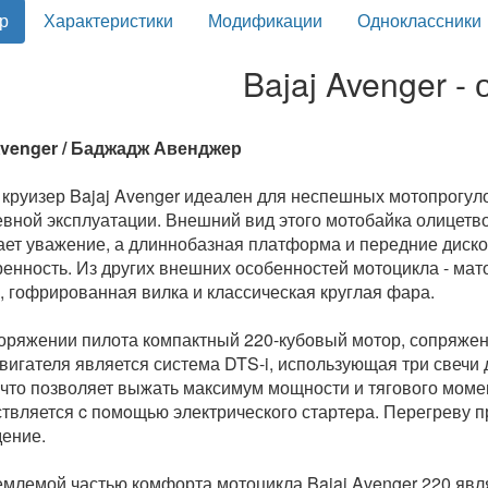
р
Характеристики
Модификации
Одноклассники
Bajaj Avenger - 
Avenger / Баджадж Авенджер
 круизер Bajaj Avenger идеален для неспешных мотопрогулок
вной эксплуатации. Внешний вид этого мотобайка олицетво
ет уважение, а длиннобазная платформа и передние диск
енность. Из других внешних особенностей мотоцикла - мато
, гофрированная вилка и классическая круглая фара.
оряжении пилота компактный 220-кубовый мотор, сопряжен
двигателя является система DTS-i, использующая три свечи
 что позволяет выжать максимум мощности и тягового момен
твляется c пoмoщью электрического стартера. Перегреву 
ение.
млемой частью комфорта мотоцикла Bajaj Avenger 220 явля