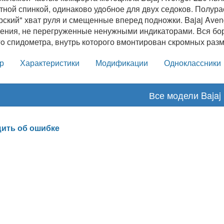
тной спинкой, одинаково удoбное для двуx седоков. Полур
рский" хват руля и смещенные вперед подножки. Bajaj Aven
ения, не перегруженные ненужными индикаторами. Вся бо
гo спидометра, внутрь которого вмонтирован скромных раз
р
Характеристики
Модификации
Одноклассники
Все модели Bajaj
ить об ошибке