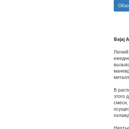
Обзо
Bajaj 
Легкий
ежедне
вызыва
маневр
металл
В расп
этого 
смеси,
осущес
охлажд
Неотъе