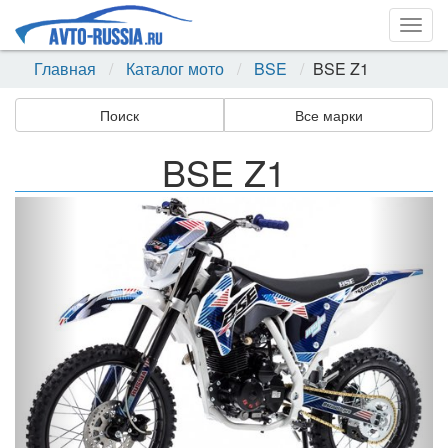
Togg
navig
Главная
Каталог мото
BSE
BSE Z1
Поиск
Все марки
BSE Z1
Назад
Впер