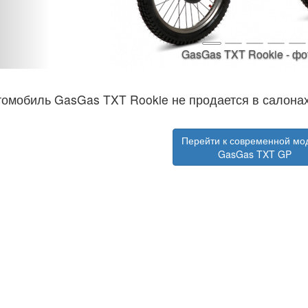
GasGas TXT Rookie - фо
томобиль GasGas TXT Rookie не продается в салон
Перейти к современной мо
GasGas TXT GP