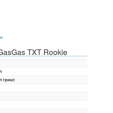
и
 GasGas TXT Rookie
л
л триал