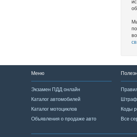
ис
об
Мы
по
во
св
Меню
Полез
Экзамен ПДД онлайн
Правил
Каталог автомобилей
Штраф
Каталог мотоциклов
Коды р
Объявления о продаже авто
Все се