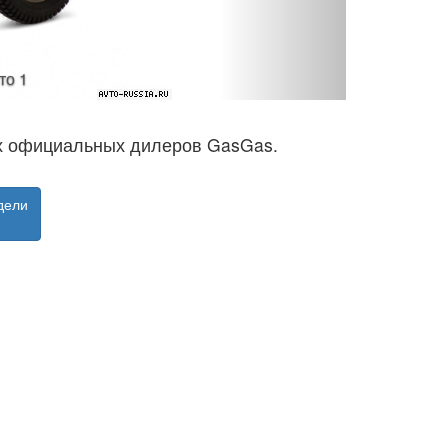
то 1
ах официальных дилеров GasGas.
дели