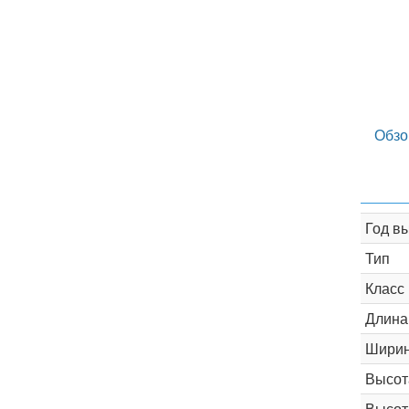
Обзо
Год в
Тип
Класс
Длина
Шири
Высот
Высот