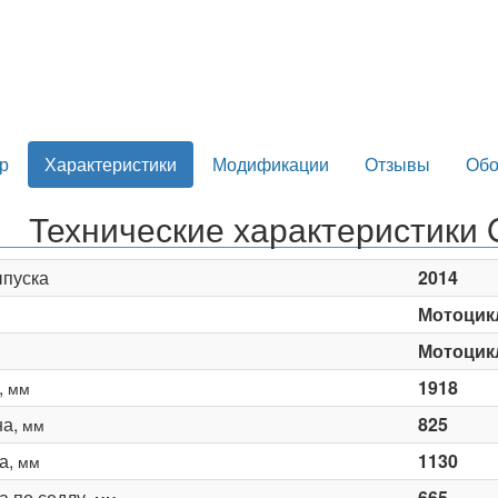
р
Характеристики
Модификации
Отзывы
Обо
Технические характеристики
ыпуска
2014
Мотоцик
Мотоцик
,
1918
мм
на,
825
мм
а,
1130
мм
а по седлу,
665