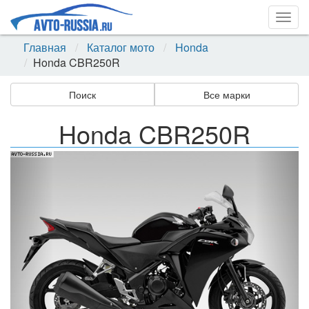
Togg
navig
Главная
Каталог мото
Honda
Honda CBR250R
Поиск
Все марки
Honda CBR250R
Назад
Впер