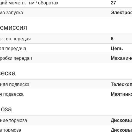
ий момент, н·м / оборотах
27
ма запуска
Электро
смиссия
ество передач
6
ая передача
Цепь
оробки передач
Механич
еска
няя подвеска
Телескоп
я подвеска
Маятнико
оза
ние тормоза
Дисковы
е тормоза
Дисковы