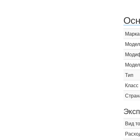
Осн
Марка
Модел
Модиф
Модел
Тип
Класс
Стран
Эксп
Вид т
Расхо