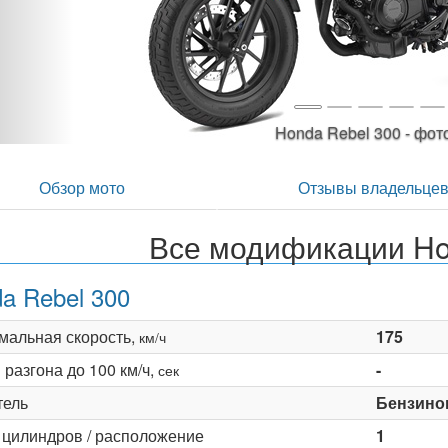
Honda Rebel 300 -
Обзор мото
Отзывы владельце
Все модификации Ho
a Rebel 300
мальная скорость,
175
км/ч
разгона до 100 км/ч,
-
сек
тель
Бензино
 цилиндров / расположение
1