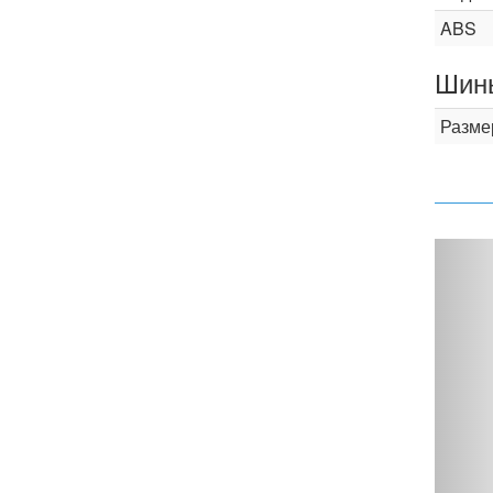
ABS
Шины
Разме