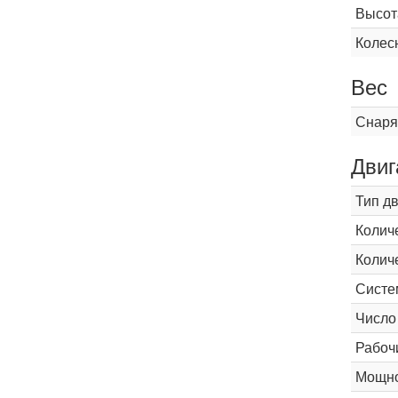
Высот
Колес
Вес
Снаря
Двиг
Тип д
Колич
Колич
Систе
Число
Рабоч
Мощнос