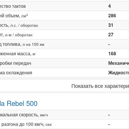
ество тактов
4
ий объем,
286
3
см
сть,
31
л.с. / оборотах
т,
27
н·м / оборотах
д топлива,
-
л на 100 км
женная масса,
168
кг
оробки передач
Механич
ма охлаждения
Жидкост
Показать все характери
a Rebel 500
мальная скорость,
-
км/ч
разгона до 100 км/ч,
-
сек