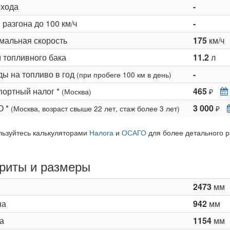
 хода
-
разгона до 100 км/ч
-
мальная скорость
175
км/ч
 топливного бака
11.2
л
ды на топливо в год
-
(при пробеге 100 км в день)
портный налог *
465
(Москва)
₽
О *
3 000
(Москва, возраст свыше 22 лет, стаж более 3 лет)
₽
льзуйтесь калькуляторами
Налога
и
ОСАГО
для более детального р
риты и размеры
2473
мм
на
942
мм
а
1154
мм