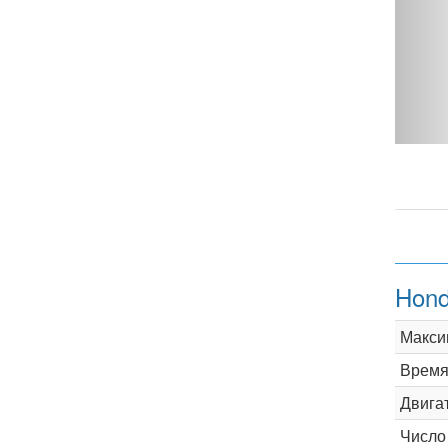
 300 - фото 1
Hond
Макси
Время 
Двига
Число