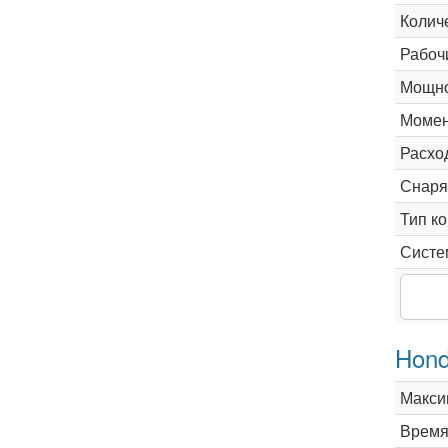
Колич
Рабоч
Мощно
Момен
Расхо
Снаря
Тип к
Систе
Hond
Макси
Время 