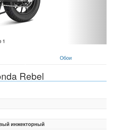
 фото 2
в
Обои
nda Rebel
вый инжекторный