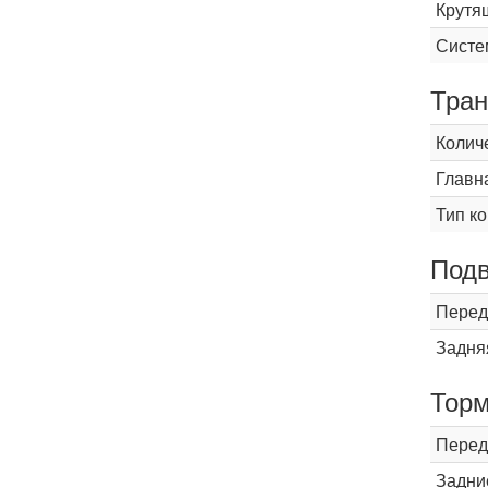
Крутящ
Систе
Тран
Колич
Главн
Тип к
Подв
Перед
Задня
Торм
Перед
Задни