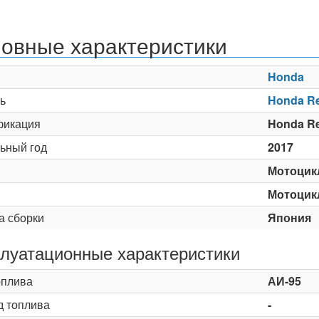
овные характеристики
Honda
ь
Honda Re
икация
Honda Re
ьный год
2017
Мотоцик
Мотоцик
а сборки
Япония
луатационные характеристики
оплива
АИ-95
д топлива
-