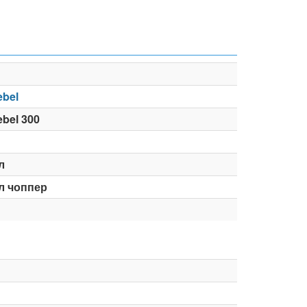
bel
bel 300
л
л чоппер