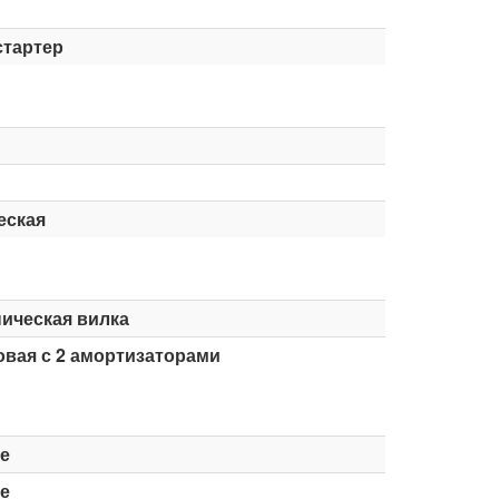
стартер
еская
ическая вилка
вая с 2 амортизаторами
е
е