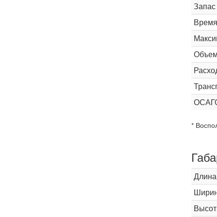
Запас
Время 
Макси
Объем
Расхо
Транс
ОСАГ
* Воспо
Габа
Длина
Шири
Высот