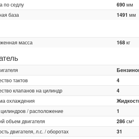
а по седлу
690
мм
ная база
1491
мм
женная масса
168
кг
атель
вигателя
Бензино
ество тактов
4
ество клапанов на цилиндр
4
ма охлаждения
Жидкост
 цилиндров / расположение
1
ий объем двигателя
286
см³
ть двигателя, л.с. / оборотах
31