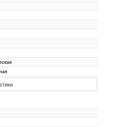
еская
ная
стики