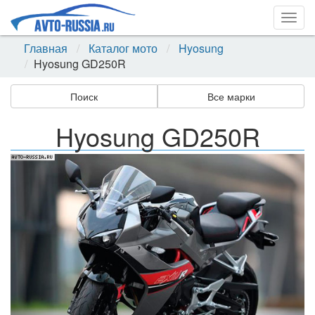
Togg
navig
Главная
Каталог мото
Hyosung
Hyosung GD250R
Поиск
Все марки
Hyosung GD250R
Назад
Впер