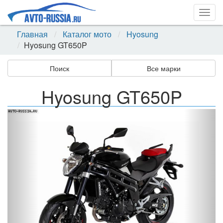
Togg
navig
Главная
Каталог мото
Hyosung
Hyosung GT650P
Поиск
Все марки
Hyosung GT650P
Назад
Впер