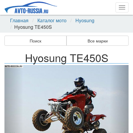
Togg
navig
Главная
Каталог мото
Hyosung
Hyosung TE450S
Поиск
Все марки
Hyosung TE450S
Назад
Впер