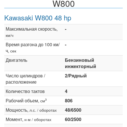
W800
Kawasaki W800 48 hp
Максимальная скорость,
-
км/ч
Время разгона до 100 км/
-
ч,
сек
Двигатель
Бензиновый
инжекторный
Число цилиндров /
2/Рядный
расположение
Количество тактов
4
Рабочий объем,
806
3
см
Мощность,
48/6500
л.с. / оборотах
Момент,
60/2500
н·м / оборотах