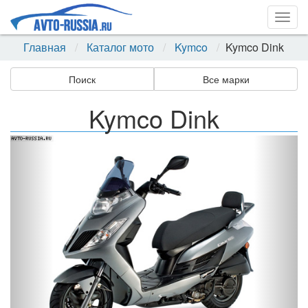
Togg
navig
Главная
Каталог мото
Kymco
Kymco Dink
Поиск
Все марки
Kymco Dink
Назад
Впер