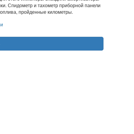
и. Спидометр и тахометр приборной панели
оплива, пройденные километры.
и
o