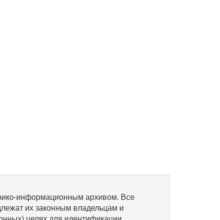
рико-информационным архивом. Все
длежат их законным владельцам и
онных) целях для идентификации