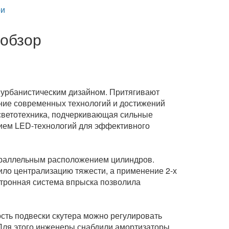
и
 обзор
 урбанистическим дизайном. Притягивают
ние современных технологий и достижений
светотехника, подчеркивающая сильные
ием LED-технологий для эффективнoго
параллельным расположением цилиндров.
ло централизацию тяжести, а применение 2-х
тронная система впрыска позволила
сть подвески скутера можно регулировать
Для этого инженеры снабдили амортизаторы