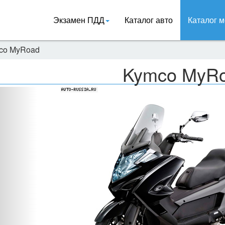
Экзамен ПДД
Каталог авто
Каталог м
co MyRoad
Kymco MyR
Назад