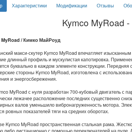
р
Характеристики
Модификации
Отзывы
Обо
Kymco MyRoad -
 MyRoad / Кимко МайРоуд
нский макси-скутер Kymco MyRoad впечатляет изысканным
ие длинный профиль и мускулистая капотировка. Примене
тся буквально в каждом элементе конструкции. Передняя 
ерские стороны Kymco MyRoad, изготовлена с использован
ния и энергосбережения.
mco MyRoad с нуля разработан 700-кубовый двигатель с 
чески лежачее расположение последних существенно снизи
ирных валов уменьшило вибронагруженность мотора. Элек
ся ровных показателей тяги на средних оборотах.
ве Kymco MyRoad пространственная стальная рама. Жестко
ю либо дистанционно с помощью переключателей на руле. 