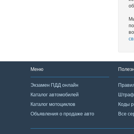
об
Мы
по
во
св
Меню
Полез
Экзамен ПДД онлайн
Правил
Каталог автомобилей
Штраф
Каталог мотоциклов
Коды р
Объявления о продаже авто
Все се