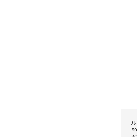
Да
ло
ис