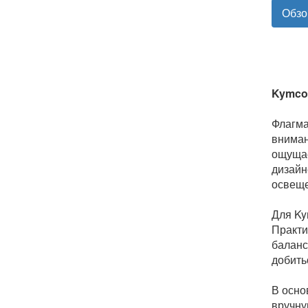
Обзо
Kymco
Флагма
вниман
ощущае
дизайн
освеще
Для Ky
Практи
баланс
добить
В осно
вручну