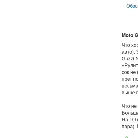
Обзо
Moto G
Что хо
авто).
Guzzi 
«Рулит
сок не 
прет п
весьма
выше в
Что не
Больша
На ТО 
пара).