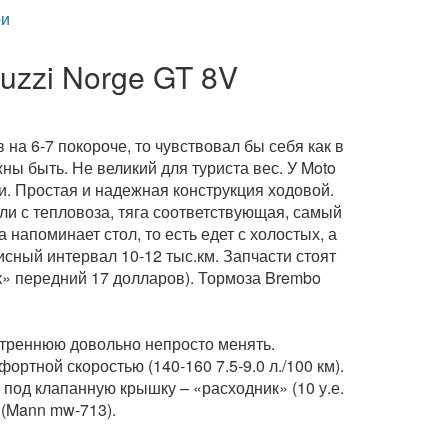
и
uzzi Norge GT 8V
на 6-7 покороче, то чувствовал бы себя как в
ны быть. Не великий для туриста вес. У Moto
и. Простая и надежная конструкция ходовой.
ли с тепловоза, тяга соответствующая, самый
а напоминает стол, то есть едет с холостых, а
исный интервал 10-12 тыс.км. Запчасти стоят
к» передний 17 долларов). Тормоза Brembo
нутреннюю довольно непросто менять.
ортной скоростью (140-160 7.5-9.0 л./100 км).
 под клапанную крышку – «расходник» (10 у.е.
 (Mann mw-713).