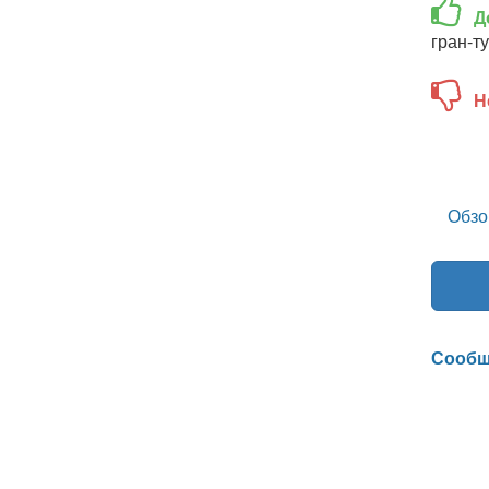
Д
гран-т
Н
Обзо
Сообщ