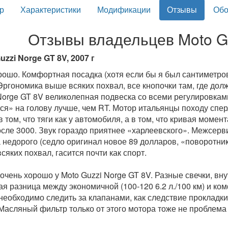
р
Характеристики
Модификации
Отзывы
Обо
Отзывы владельцев Moto G
uzzi Norge GT 8V, 2007 г
рошо. Комфортная посадка (хотя если бы я был сантиметров 
 Эргономика выше всяких похвал, все кнопочки там, где долж
Norge GT 8V великолепная подвеска со всеми регулировкам
ся» на голову лучше, чем RT. Мотор итальянцы походу спер
в том, что тяги как у автомобиля, а в том, что кривая момент
осле 3000. Звук гораздо приятнее «харлеевского». Межсерв
 недорого (седло оригинал новое 89 долларов, «поворотни
сяких похвал, гасится почти как спорт.
 очень хорошо у Moto Guzzi Norge GT 8V. Разные свечки, в
я разница между экономичной (100-120 6.2 л./100 км) и комф
необходимо следить за клапанами, как следствие прокладки
 Масляный фильтр только от этого мотора тоже не проблема