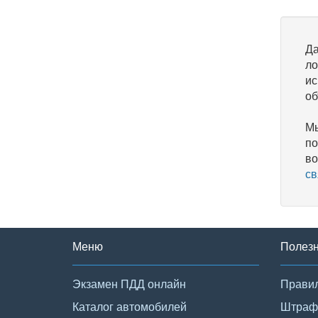
Да
ло
ис
об
Мы
по
во
св
Меню
Полез
Экзамен ПДД онлайн
Правил
Каталог автомобилей
Штраф