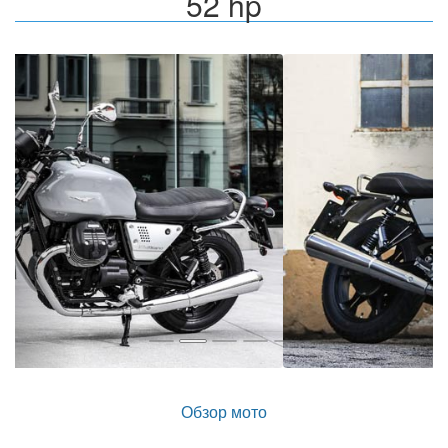
52 hp
Назад
Впер
Обзор мото