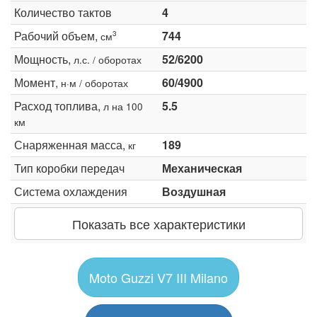
Количество тактов
4
Рабочий объем,
744
3
см
Мощность,
52/6200
л.с. / оборотах
Момент,
60/4900
н·м / оборотах
Расход топлива,
5.5
л на 100
км
Снаряженная масса,
189
кг
Тип коробки передач
Механическая
Система охлаждения
Воздушная
Показать все характеристики
Moto Guzzi V7 III Milano