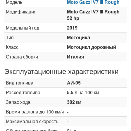
Модель
Moto Guzzi V7 III Rough
Модификация
Moto Guzzi V7 III Rough
52 hp
Модельный год
2019
Тип
Мотоцикл
Класс
Мотоцикл дорожный
Страна сборки
Италия
Эксплуатационные характеристики
Вид топлива
АИ-95
Расход топлива
5.5
л на 100 км
Запас хода
382
км
Время разгона до 100 км/ч
-
Максимальная скорость
-
Объем топливного бака
21
л