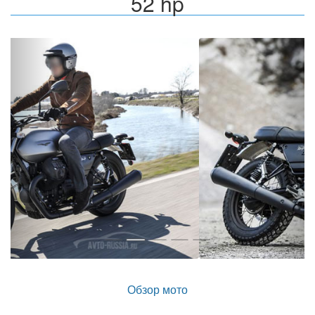
52 hp
Назад
Впер
Обзор мото