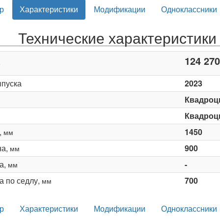
р
Характеристики
Модификации
Одноклассники
Технические характеристики
124 270
ыпуска
2023
Квадроц
Квадроц
,
1450
мм
на,
900
мм
а,
-
мм
а по седлу,
700
мм
р
Характеристики
Модификации
Одноклассники