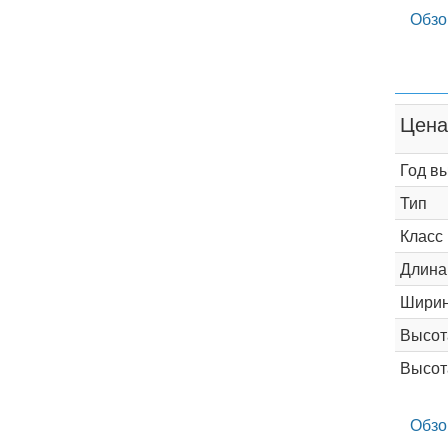
Обзо
Цена
Год в
Тип
Класс
Длина
Шири
Высот
Высот
Обзо