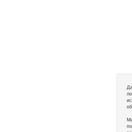
Да
ло
ис
об
Мы
по