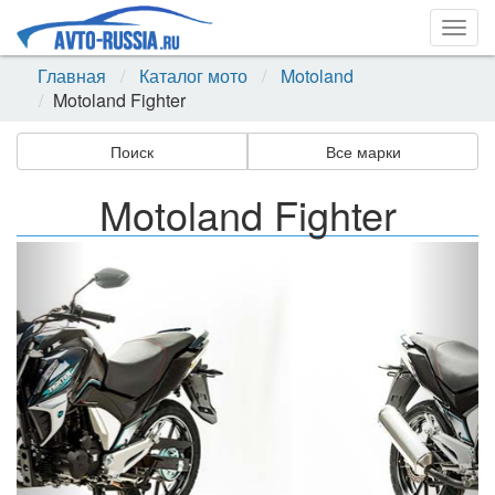
Togg
navig
Главная
Каталог мото
Motoland
Motoland Fighter
Поиск
Все марки
Motoland Fighter
Назад
Впер