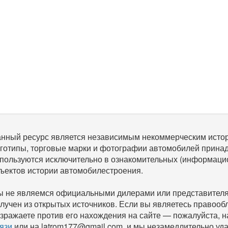
нный ресурс является независимым некоммерческим исто
готипы, торговые марки и фотографии автомобилей прина
пользуются исключительно в ознакомительных (информаци
ъектов истории автомобилестроения.
 не являемся официальными дилерами или представителям
лучен из открытых источников. Если вы являетесь правооб
зражаете против его нахождения на сайте — пожалуйста, 
язи
или на latrom177@gmail.com, и мы незамедлительно уда