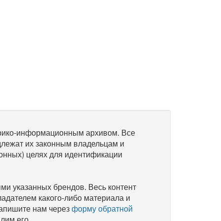
рико-информационным архивом. Все
длежат их законным владельцам и
онных) целях для идентификации
и указанных брендов. Весь контент
ладателем какого-либо материала и
напишите нам через
форму обратной
лим его.