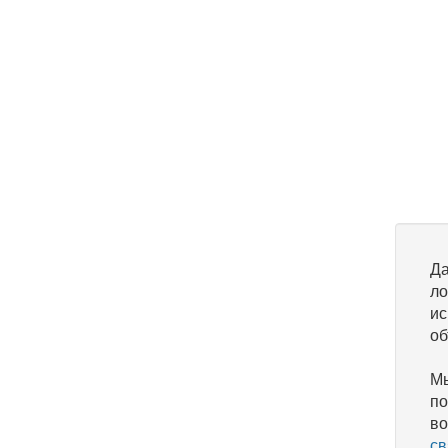
Да
ло
ис
об
Мы
по
во
св