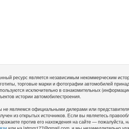
нный ресурс является независимым некоммерческим исто
готипы, торговые марки и фотографии автомобилей прина
пользуются исключительно в ознакомительных (информаци
ъектов истории автомобилестроения.
 не являемся официальными дилерами или представителям
лучен из открытых источников. Если вы являетесь правооб
зражаете против его нахождения на сайте — пожалуйста, 
язи
или на latrom177@gmail.com, и мы незамедлительно уда