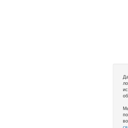
Да
ло
ис
об
Мы
по
во
св